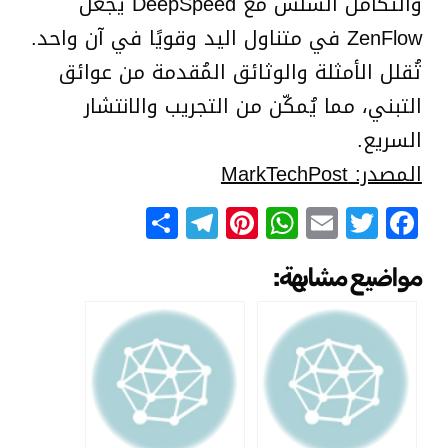
والتكامل السلس مع DeepSpeed يجعل
ZenFlow في متناول اليد وقويًا في آن واحد.
تُقلل الأمثلة والوثائق المُقدمة من عوائق
التبني، مما يُمكّن من التجريب والانتشار
السريع.
المصدر: MarkTechPost
Telegram
Share
Pinterest
WhatsApp
Email
Facebook
Twitter
مواضيع مشابهة: