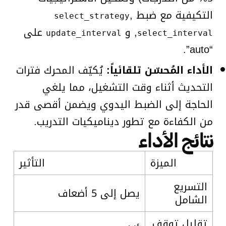
التكيفية مع ضبط
,
select_strategy
, و
على
update_interval
select_interval
“auto”.
الأداء المُحسّن تلقائياً:
يُكيّف المحرك فترات
التحديث أثناء وقت التشغيل، مما يلغي
الحاجة إلى الضبط اليدوي ويضمن أقصى قدر
من الكفاءة مع تطور ديناميكيات التدريب.
نتائج الأداء
الميزة
التأثير
التسريع
يصل إلى 5 أضعاف
الشامل
تقليل توقف