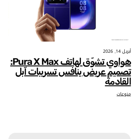
أبريل 14, 2026
هواوي تشوّق لهاتف Pura X Max:
تصميم عريض ينافس تسريبات آبل
القادمة
منوعات