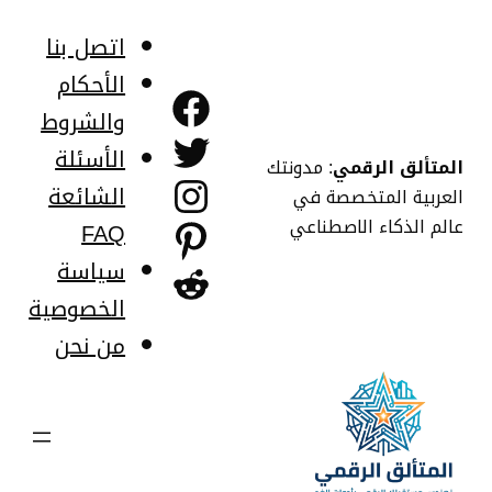
خطى
لى
اتصل بنا
لمحتوى
الأحكام
فيسبوك
والشروط
تويتر
الأسئلة
المتألق الرقمي
: مدونتك
إنستجرام
الشائعة
العربية المتخصصة في
عالم الذكاء الاصطناعي
FAQ
بينتريست
سياسة
ريديت
الخصوصية
من نحن