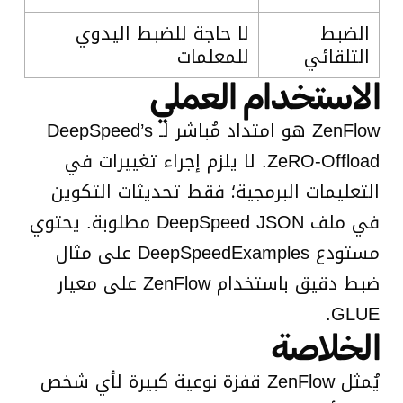
الضبط
لا حاجة للضبط اليدوي
التلقائي
للمعلمات
الاستخدام العملي
ZenFlow هو امتداد مُباشر لـ DeepSpeed’s
ZeRO-Offload. لا يلزم إجراء تغييرات في
التعليمات البرمجية؛ فقط تحديثات التكوين
في ملف DeepSpeed JSON مطلوبة. يحتوي
مستودع DeepSpeedExamples على مثال
ضبط دقيق باستخدام ZenFlow على معيار
GLUE.
الخلاصة
يُمثل ZenFlow قفزة نوعية كبيرة لأي شخص