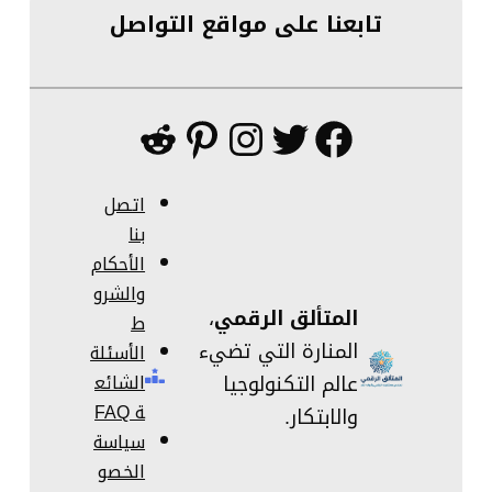
تابعنا على مواقع التواصل
فيسبوك
تويتر
إنستجرام
بينتريست
ريديت
اتصل
بنا
الأحكام
والشرو
المتألق الرقمي
،
ط
المنارة التي تضيء
الأسئلة
عالم التكنولوجيا
الشائع
ة FAQ
والابتكار.
سياسة
الخصو