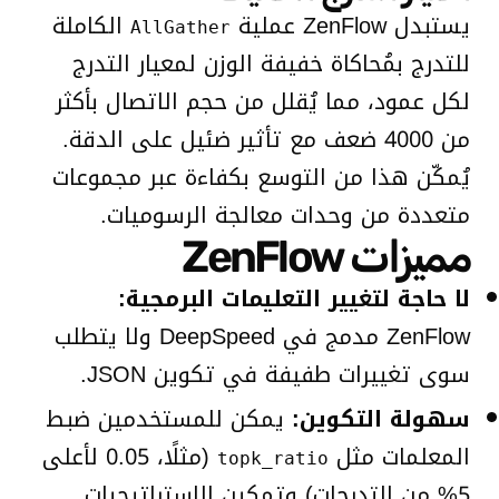
يستبدل ZenFlow عملية
الكاملة
AllGather
للتدرج بمُحاكاة خفيفة الوزن لمعيار التدرج
لكل عمود، مما يُقلل من حجم الاتصال بأكثر
من 4000 ضعف مع تأثير ضئيل على الدقة.
يُمكّن هذا من التوسع بكفاءة عبر مجموعات
متعددة من وحدات معالجة الرسوميات.
مميزات ZenFlow
لا حاجة لتغيير التعليمات البرمجية:
ZenFlow مدمج في DeepSpeed ولا يتطلب
سوى تغييرات طفيفة في تكوين JSON.
سهولة التكوين:
يمكن للمستخدمين ضبط
المعلمات مثل
(مثلًا، 0.05 لأعلى
topk_ratio
5% من التدرجات) وتمكين الاستراتيجيات