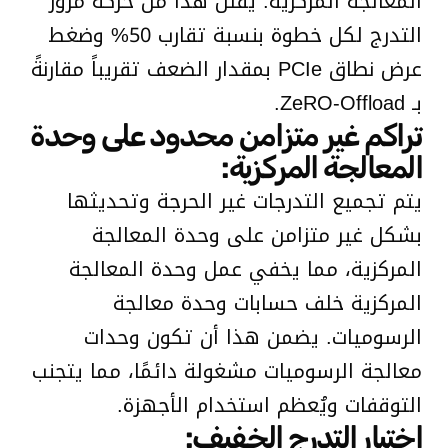
المعالجة المركزية. يُقلل هذا من حركة مرور
التدرج لكل خطوة بنسبة تقارب 50% وضغط
عرض نطاق PCIe بمقدار الضعف تقريباً مقارنةً
بـ ZeRO-Offload.
تراكم غير متزامن محدود على وحدة
المعالجة المركزية:
يتم تجميع التدرجات غير الحرجة وتحديثها
بشكل غير متزامن على وحدة المعالجة
المركزية، مما يخفي عمل وحدة المعالجة
المركزية خلف حسابات وحدة معالجة
الرسوميات. يضمن هذا أن تكون وحدات
معالجة الرسوميات مشغولة دائمًا، مما يتجنب
التوقفات ويُعظم استخدام الأجهزة.
اختيار التدرج الخفيف: