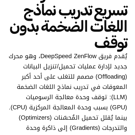
تسريع تدريب نماذج
اللغات الضخمة بدون
توقف
يُقدم فريق DeepSpeed ZenFlow، وهو محرك
جديد لإدارة عمليات تحميل/تنزيل البيانات
(Offloading) مصمم للتغلب على أحد أكبر
المعوقات في تدريب نماذج اللغات الضخمة
(LLM): توقف وحدة معالجة الرسوميات
(GPU) بسبب وحدة المعالجة المركزية (CPU).
بينما يُقلل تحميل المُحسّنات (Optimizers)
والتدرجات (Gradients) إلى ذاكرة وحدة