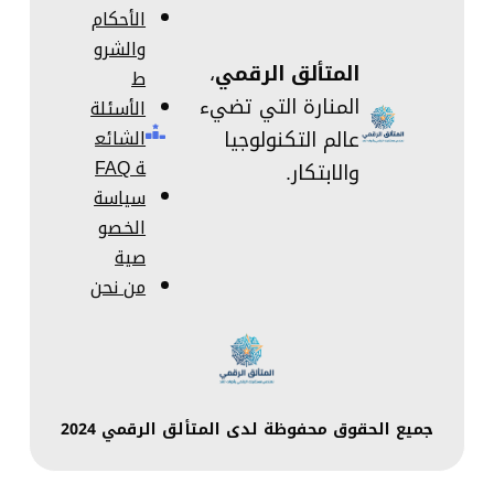
الأحكام
والشرو
المتألق الرقمي
،
ط
المنارة التي تضيء
الأسئلة
عالم التكنولوجيا
الشائع
ة FAQ
والابتكار.
سياسة
الخصو
صية
من نحن
جميع الحقوق محفوظة لدى المتألق الرقمي 2024