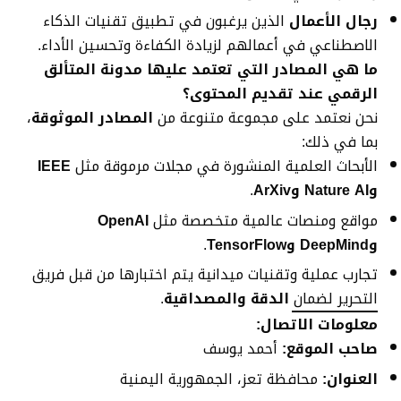
رجال الأعمال
الذين يرغبون في تطبيق تقنيات الذكاء
الاصطناعي في أعمالهم لزيادة الكفاءة وتحسين الأداء.
ما هي المصادر التي تعتمد عليها مدونة المتألق
الرقمي عند تقديم المحتوى؟
نحن نعتمد على مجموعة متنوعة من
المصادر الموثوقة
،
بما في ذلك:
الأبحاث العلمية المنشورة في مجلات مرموقة مثل
IEEE
وNature AI وArXiv
.
مواقع ومنصات عالمية متخصصة مثل
OpenAI
وDeepMind وTensorFlow
.
تجارب عملية وتقنيات ميدانية يتم اختبارها من قبل فريق
التحرير لضمان
الدقة والمصداقية
.
معلومات الاتصال:
صاحب الموقع:
أحمد يوسف
العنوان:
محافظة تعز، الجمهورية اليمنية