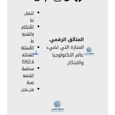
اتصل
بنا
الأحكام
والشرو
المتألق الرقمي
،
ط
المنارة التي تضيء
الأسئلة
عالم التكنولوجيا
الشائع
ة FAQ
والابتكار.
سياسة
الخصو
صية
من نحن