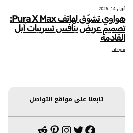
أبريل 14, 2026
هواوي تشوّق لهاتف Pura X Max:
تصميم عريض ينافس تسريبات آبل
القادمة
منوعات
تابعنا على مواقع التواصل
فيسبوك
تويتر
إنستجرام
بينتريست
ريديت