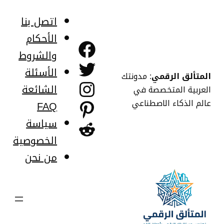
خطى
لى
اتصل بنا
لمحتوى
الأحكام
فيسبوك
والشروط
تويتر
الأسئلة
المتألق الرقمي
: مدونتك
إنستجرام
الشائعة
العربية المتخصصة في
عالم الذكاء الاصطناعي
FAQ
بينتريست
سياسة
ريديت
الخصوصية
من نحن