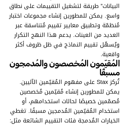
البيانات” طريقة لتشغيل التقييمات على نطاق
واسع. يمكن للمطورين إنشاء مجموعات اختبار
مُنظمّة وتطبيق معايير تقييم مُتناسقة عبر
العديد من العينات. يدعم هذا النهج التكرار
ويُسهّل تقييم النماذج في ظل ظروف أكثر
واقعية.
المُقيّمون المُخصصون والمُدمجون
مسبقًا
تُركز Stax على مفهوم المُقيّمين الآليين.
يمكن للمطورين إنشاء مُقيّمين مُخصصين
مُصمّمين خصيصًا لحالات استخدامهم، أو
استخدام المُقيّمين المُدمجين مسبقًا. تغطي
الخيارات المُدمجة فئات التقييم الشائعة مثل: