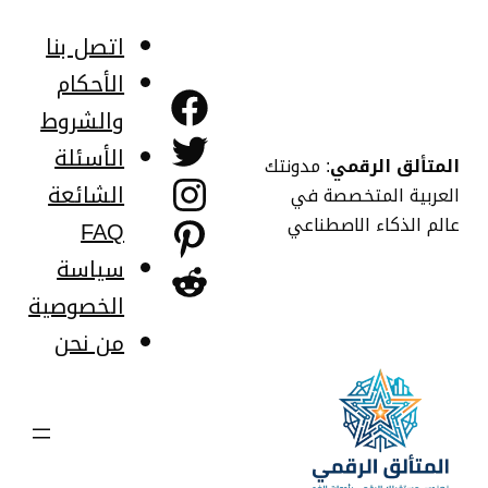
خطى
لى
اتصل بنا
لمحتوى
الأحكام
فيسبوك
والشروط
تويتر
الأسئلة
المتألق الرقمي
: مدونتك
إنستجرام
الشائعة
العربية المتخصصة في
عالم الذكاء الاصطناعي
FAQ
بينتريست
سياسة
ريديت
الخصوصية
من نحن