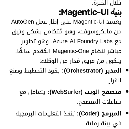
خلال الخبرة.
بنية Magentic-UI:
يعتمد Magentic-UI على إطار عمل AutoGen
من مايكروسوفت، وهو مُتكامل بشكل وثيق
مع Azure AI Foundry Labs. وهو تطوير
مباشر لنظام Magentic-One المُقدم سابقًا.
يتكون من فريق مُدار من الوكلاء:
المدير (Orchestrator):
يقود التخطيط وصنع
القرار.
متصفح الويب (WebSurfer):
يتعامل مع
تفاعلات المتصفح.
المبرمج (Coder):
يُنفذ التعليمات البرمجية
في بيئة رملية.