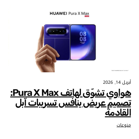
أبريل 14, 2026
هواوي تشوّق لهاتف Pura X Max:
تصميم عريض ينافس تسريبات آبل
القادمة
منوعات