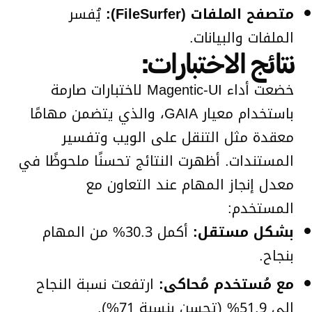
متصفح الملفات (FileSurfer):
يُفسر
الملفات والبيانات.
نتائج الاختبارات:
خضعت أداء Magentic-UI لاختبارات صارمة
باستخدام معيار GAIA، والذي يتضمن مهامًا
معقدة مثل التنقل على الويب وتفسير
المستندات. أظهرت النتائج تحسنًا ملحوظًا في
معدل إنجاز المهام عند التعاون مع
المستخدم:
بشكل مستقل:
أكمل 30.3% من المهام
بنجاح.
مع مُستخدم مُحاكى:
ارتفعت نسبة النجاح
إلى 51.9% (تحسن بنسبة 71%).