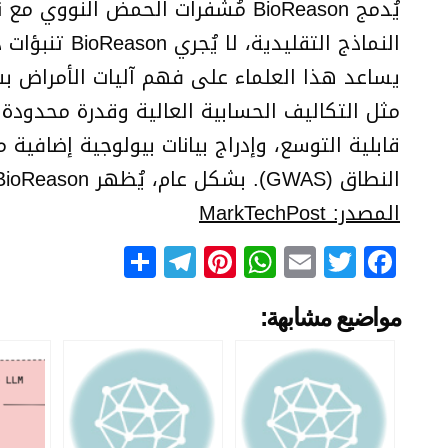
يُدمج BioReason مُشفرات الحمض ا
النماذج الت
مثل التكاليف الحسابية العالية وقدرة محدود
النطاق (GWAS). بشكل عام، يُظهر BioReason وعدًا كبيرًا في تطوير الطب الدقيق والبحوث الجينومية.
المصدر: MarkTechPost
Telegram
Share
Pinterest
WhatsApp
Email
Facebook
Twitter
مواضيع مشابهة: