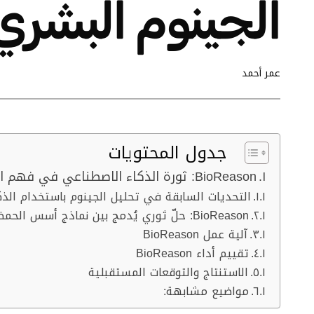
الجينوم البشري
عمر أحمد
جدول المحتويات
BioReason: ثورة الذكاء الاصطناعي في فهم الجينوم البشري
التحديات السابقة في تحليل الجينوم باستخدام الذ
BioReason: حلّ ثوري يُدمج بين نماذج أسس الحمض النووي ونماذج اللغات الكبيرة
آلية عمل BioReason
تقييم أداء BioReason
الاستنتاج والتوقعات المستقبلية
مواضيع مشابهة: