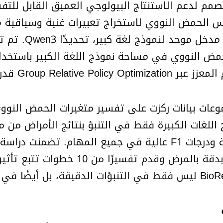
ا متعدد الوسائط مُصمم لدعم الاستنتاج البيولوجي العميق ال
 الحمض النووي لاستخراج تعبيرات غنية وسياقية م
التعبيرات مع است
حمض النووي في مساحة نموذج اللغة الكبير باستخدام 
Gr قدراته الاستنتاجية.
غات الكبيرة فقط في التنبؤ بنتائج الأمراض من متغي
الجانبي الضموري (ALS)، حيث تنبأ oReason
الخلايا العصبية الحركية. يُظهر هذا قوة BioReason ليس فقط في التنبؤ