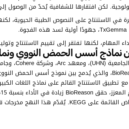
ولوجية. لكن افتقارها للشفافية يُحدّ من الوصول إل
رة في الاستنتاج على النصوص الطبية الحيوية، لكنها غ
أداء المهام، لكنها تفتقر إلى تقييم الاستنتاج وتولي
DeepMind، نظام الذكاء الاصطناعي الرائد BioReason، والذي يُدمج بين نم
الخام مع تطبيق الاستنتاج القائم على نماذج اللغات الك
ا
وصلت دقته إلى 97% في التنبؤ بمسارات الأمراض القائمة