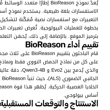
يُعدّ نموذج BioReason إطارً
الاستفسارات بلغة طبيعية. يستخدم نموذج أسس
بخطوة للعمليات البيولوجية. تُعرض تعبيرات ال
بترميز الموقع. بالإضافة إلى ذلك، يُحسّن التعلم المعزز عبر oup Relative Policy Optimization
تقييم أداء BioReason
على كل من نماذج الحمض النووي فقط ونماذج الل
أساس بيولوجي.
الاستنتاج والتوقعات المستقبلية