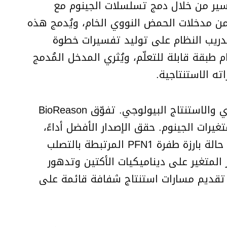
قابل للتفسير من خلال دمج تسلسلات الجينوم مع
ن مدخلات الحمض النووي الخام، ويُدمج هذه
فسارات نصية مُمَكّنة لتشكيل مدخل موحد لنموذج لغة كبير، تحديدًا Qwen3. تم تدريب النظام على توليد تفسيرات خطوة
طبقة قابلة للتعلّم، ويُثري المدخل المُدمج
قام الباحثون بتقييم BioReason على ثلاث مجموعات بيانات ركزت على تفسير متغيرات الحمض النووي والاستنتاج البيولوجي. تفوّق BioReason
رات الجينوم. حقق الإصدار الأفضل أداءً،
والذي يُدمج بين Evo2 و Qwen3-4B، دقة عالية ودرجات F1 عالية في جميع المهام. تضمنت دراسة حالة بارزة طفرة PFN1 المرتبطة بالتصلب
Bi بدقة بالمرض وقدم تفسيرًا من 10 خطوات تتبع تأثير المتغير على ديناميكيات الأكتين وتدهور
ات الدقيقة، بل أيضًا في تقديم مسارات استنتاج شفافة قائمة على