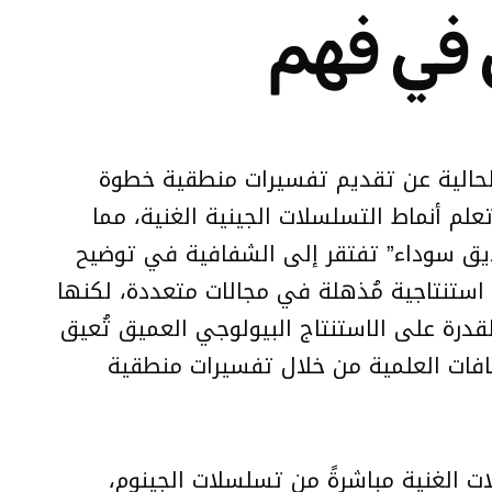
اعي في فهم
ج الحالية عن تقديم تفسيرات منطقية خطوة
س الحمض النووي (DNA Foundation Models) بقدرتها على تعلم أنماط التسلسلات الجينية الغنية، مما
”صناديق سوداء” تفتقر إلى الشفافية في توضيح
امنة وراء نتائجها. من جهة أخرى، تُظهر نماذج اللغات الكبيرة (LLMs) مهارات استنتاجية مُذهلة في مجالات متعددة، لكنها
درة على الاستنتاج البيولوجي العميق تُعيق
افات العلمية من خلال تفسيرات منطقية
 الغنية مباشرةً من تسلسلات الجينوم،