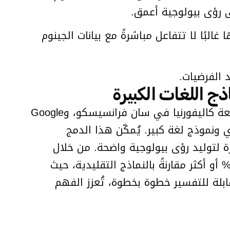
ى رؤى بيولوجية أعمق.
البًا لا تتفاعل مباشرةً مع بيانات الجينوم
د الفرضيات.
قدّم باحثون من معهد Vector، وشبكة الصحة الجامعية (UHN)، ومعهد Arc، وشركة Cohere، وجامعة كاليفورنيا في سان فرانسيسكو، وGoogle
وذج أسس الحمض النووي ونموذج لغة كبير. يُمكّن هذا الدمج
بيرة لتوليد رؤى بيولوجية واضحة. من خلال
لتدريب المُشرف والدقيق، بالإضافة إلى التعلم المعزز، حقق BioReason زيادة في الأداء بنسبة 15% أو أكثر مقارنةً بالنماذج التقليدية، حيث
 على KEGG. يُقدّم هذا النهج مخرجات قابلة للتفسير خطوة بخطوة، تُعزز الفهم