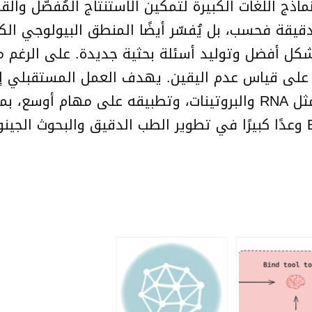
لنووي مع نماذج اللغات الكبيرة لتمكين الاستنتاج المُفصّ
قليدية، لا يُجري BioReason تنبؤات دقيقة فحسب، بل يُفسّر أيضًا الم
ة على قياس عدم اليقين. يهدف العمل المستقبلي 
قابلية التوسع، وإدراج بيانات بيولوجية إضافية مثل RNA والبروتينات، و