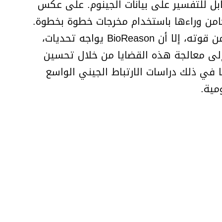
ل والقابل للتفسير على بيانات الجينوم. على عكس
نطق البيولوجي الكامن وراءها باستخدام مخرجات خطوة بخطوة.
يساعد هذا العلماء على فهم آليات الأمراض بشكل أفضل وتوليد أسئلة بحثية جديدة. على الرغم من قوته، إلا أن BioReason يواجه تحديات،
إلى معالجة هذه القضايا من خلال تحسين
تطبيقه على مهام أوسع، بما في ذلك دراسات الارتباط الجيني الواسع