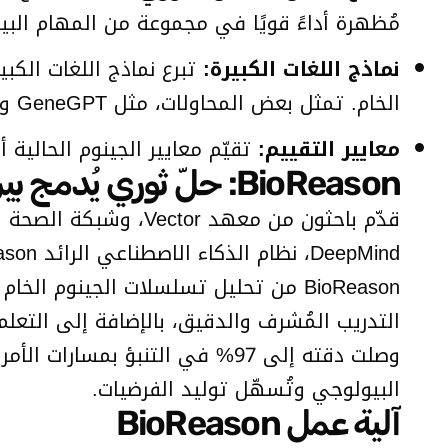
مُظهرة أداءً قويًا في مجموعة من المهام البي
نماذج اللغات الكبيرة:
تبرع نماذج اللغات الكبي
الخام. تمثل بعض المحاولات، مثل GeneGPT و TxGemma، جهودًا أولية لسد هذه الفجوة.
معايير التقييم:
تقيّم معايير الجينوم الحالية 
BioReason: حلّ ثوري يُدمج بين نماذج أسس الحمض النووي ونماذج اللغات الكبيرة
BioReason من تحليل تسلسلات الجينوم 
البيولوجي وتُسهّل توليد الفرضيات.
آلية عمل BioReason