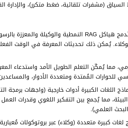
لسياق (مشفرات تلقائية، ضغط متكرر)، والإدارة القا
تُدمج هياكل RAG النمطية والوكيلة والمعز
ة الوكلاء. يُمكن ذلك تحديثات المعرفة في الوقت الفع
سي للحوارات المُمتدة ومتعددة الأدوار، والمساعدين
ج اللغات الكبيرة أدوات خارجية (واجهات برمجة التط
البيئة، مما يُجمع بين التفكير اللغوي وقدرات العمل
البحث العلمي).
لغات كبيرة متعددة (وكلاء) عبر بروتوكولات مُعيار