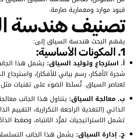
قيود موارد ومعمارية صارمة.
تصنيف هندسة ال
يقسّم البحث هندسة السياق إلى:
1. المكونات الأساسية:
أ. استرجاع وتوليد السياق:
يشمل هذا الجانب 
شجرة الأفكار، رسم بياني للأفكار)، واسترجاع ا
لعناصر السياق. تُسلط الضوء على تقنيات مثل إطار CLEAR، وتجميع القوالب الديناميكية، وهياكل الاسترجا
ب. معالجة السياق:
الذاتي (التغذية الراجعة التكرارية، التقييم ال
تشمل الاستراتيجيات تفرُّد الانتباه، وضغط الذ
ج. إدارة السياق:
يشمل هذا الجانب التسلسلات