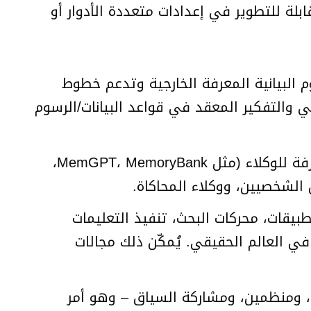
بلة للتطوير في إعدادات متعددة الأدوار أو
زة بالرسوم البيانية المعرفة الخارجية وتدعم خطوط
لي والتفكير المعقد في قواعد البيانات/الرسوم
تُنفذ التخزين الدائم والهرمي، مما يُمكّن التعلم الطويل الأمد واستدعاء المعرفة للوكلاء (مثل MemGPT، MemoryBank،
 الشخصيين، ووكلاء المحاكاة.
بيقات، محركات البحث، تنفيذ التعليمات
 في العالم الحقيقي. يُمكّن ذلك مجالات
ية، ومنظمين، ومشاركة السياق – وهو أمر