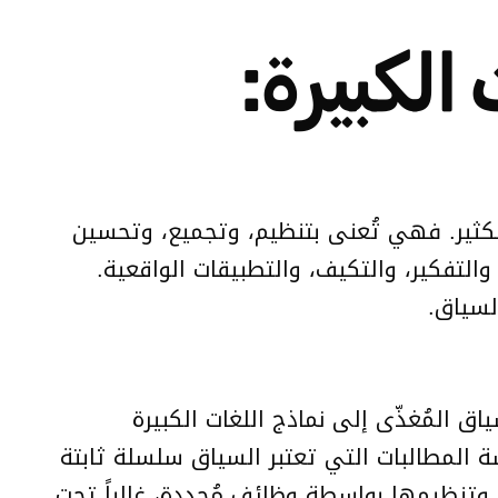
لكبيرة:
هندسة السياق مجالاً تقنياً متنامياً، يتجاوز مفهوم هندسة المطالبات (Prompt Engineering) بكثير. فهي تُعنى بتنظيم، وتجميع، وتحسين
تعظيم أدائها في مجالات الفهم، والتفكير، والتكيف، والتطبيقات الواقعية.
لسياق.
 المُغذّى إلى نماذج اللغات الكبيرة
سة المطالبات التي تعتبر السياق سلسلة ثابتة
وتنظيمها بواسطة وظائف مُحددة، غالباً تحت