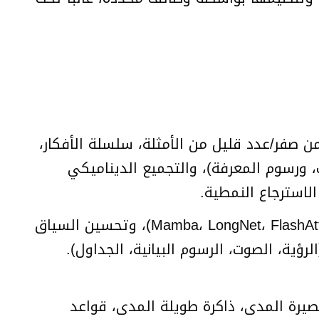
 صفر/عدد قليل من الأمثلة، سلسلة الأفكار،
ت، ورسوم المعرفة)، والتجميع الديناميكي
يتناول هذا الجانب معالجة التسلسلات الطويلة (باستخدام هياكل مثل Mamba، LongNet، FlashAttention)، وتحسين السياق
رؤية، الصوت، الرسوم البيانية، الجداول).
يرة المدى، ذاكرة طويلة المدى، قواعد