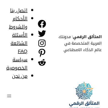
خطى
لى
اتصل بنا
لمحتوى
الأحكام
فيسبوك
والشروط
تويتر
الأسئلة
المتألق الرقمي
: مدونتك
إنستجرام
الشائعة
العربية المتخصصة في
عالم الذكاء الاصطناعي
FAQ
بينتريست
سياسة
ريديت
الخصوصية
من نحن