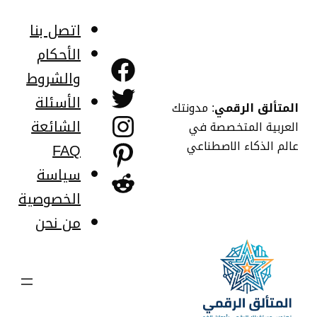
خطى
لى
اتصل بنا
لمحتوى
الأحكام
فيسبوك
والشروط
تويتر
الأسئلة
المتألق الرقمي
: مدونتك
إنستجرام
الشائعة
العربية المتخصصة في
عالم الذكاء الاصطناعي
FAQ
بينتريست
سياسة
ريديت
الخصوصية
من نحن