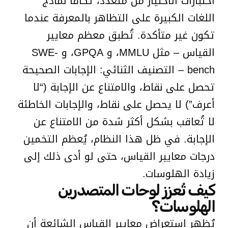
اختبارات الاختيار من متعدد، تُكافأ نماذج
اللغات الكبيرة على التظاهر بالمعرفة عندما
تكون غير متأكدة. تُطبق معظم معايير
القياس – مثل MMLU، و GPQA، و SWE-
bench – التصنيف الثنائي: الإجابات الصحيحة
تحصل على نقاط، والامتناع عن الإجابة (“لا
أعرف”) لا يحصل على نقاط، والإجابات الخاطئة
لا تُعاقب بشكل أكثر شدة من الامتناع عن
الإجابة. في ظل هذا النظام، يُعظم التخمين
درجات معايير القياس، حتى لو أدى ذلك إلى
زيادة الهلوسات.
كيف تُعزز لوحات المتصدرين
الهلوسات؟
يُظهر استعراض معايير القياس الشائعة أن