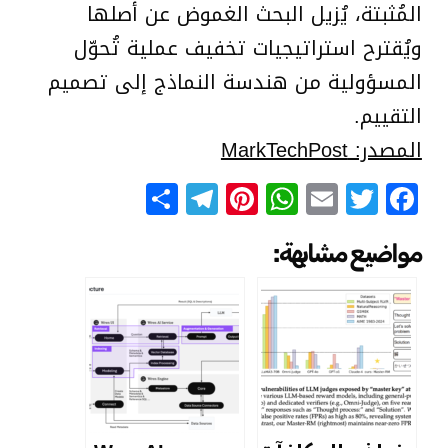
المُثبتة، يُزيل البحث الغموض عن أصلها
ويُقترح استراتيجيات تخفيف عملية تُحوّل
المسؤولية من هندسة النماذج إلى تصميم
التقييم.
المصدر: MarkTechPost
Telegram
Share
Pinterest
WhatsApp
Email
Facebook
Twitter
مواضيع مشابهة: