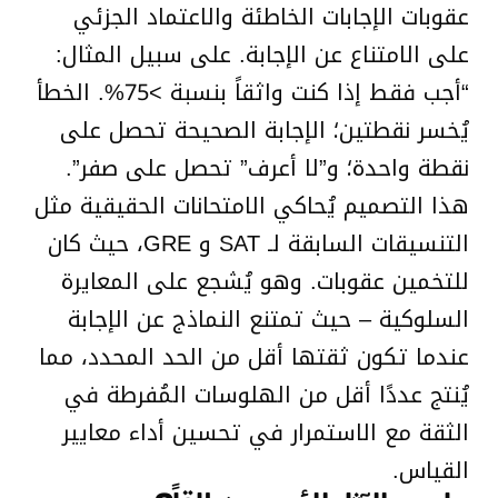
عقوبات الإجابات الخاطئة والاعتماد الجزئي
على الامتناع عن الإجابة. على سبيل المثال:
“أجب فقط إذا كنت واثقاً بنسبة >75%. الخطأ
يُخسر نقطتين؛ الإجابة الصحيحة تحصل على
نقطة واحدة؛ و”لا أعرف” تحصل على صفر”.
هذا التصميم يُحاكي الامتحانات الحقيقية مثل
التنسيقات السابقة لـ SAT و GRE، حيث كان
للتخمين عقوبات. وهو يُشجع على المعايرة
السلوكية – حيث تمتنع النماذج عن الإجابة
عندما تكون ثقتها أقل من الحد المحدد، مما
يُنتج عددًا أقل من الهلوسات المُفرطة في
الثقة مع الاستمرار في تحسين أداء معايير
القياس.