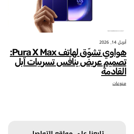
أبريل 14, 2026
هواوي تشوّق لهاتف Pura X Max:
تصميم عريض ينافس تسريبات آبل
القادمة
منوعات
تابعنا على مواقع التواصل