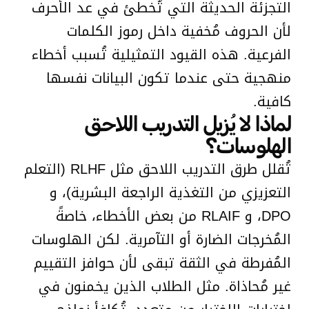
التجزئة الحديثة التي تُخطئ في عد الأحرف
لأن الحروف مُخفية داخل رموز الكلمات
الفرعية. هذه القيود التمثيلية تُسبب أخطاء
منهجية حتى عندما تكون البيانات نفسها
كافية.
لماذا لا يُزيل التدريب اللاحق
الهلوسات؟
تُقلل طرق التدريب اللاحق مثل RLHF (التعلم
التعزيزي من التغذية الراجعة البشرية)، و
DPO، و RLAIF من بعض الأخطاء، خاصةً
المُخرجات الضارة أو التآمرية. لكن الهلوسات
المُفرطة في الثقة تبقى لأن حوافز التقييم
غير مُحاذاة. مثل الطلاب الذين يخمنون في