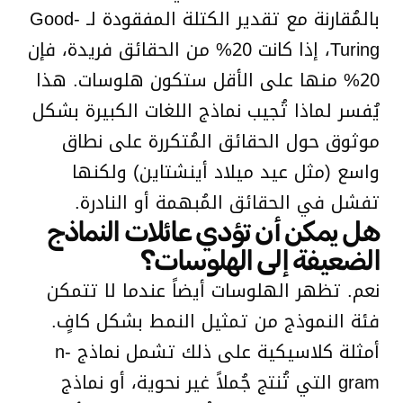
بالمُقارنة مع تقدير الكتلة المفقودة لـ Good-
Turing، إذا كانت 20% من الحقائق فريدة، فإن
20% منها على الأقل ستكون هلوسات. هذا
يُفسر لماذا تُجيب نماذج اللغات الكبيرة بشكل
موثوق حول الحقائق المُتكررة على نطاق
واسع (مثل عيد ميلاد أينشتاين) ولكنها
تفشل في الحقائق المُبهمة أو النادرة.
هل يمكن أن تؤدي عائلات النماذج
الضعيفة إلى الهلوسات؟
نعم. تظهر الهلوسات أيضاً عندما لا تتمكن
فئة النموذج من تمثيل النمط بشكل كافٍ.
أمثلة كلاسيكية على ذلك تشمل نماذج n-
gram التي تُنتج جُملاً غير نحوية، أو نماذج