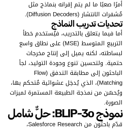
أمرًا صعبًا ما لم يتم إقرانه بنماذج مثل
مُشفرات الانتشار (Diffusion Decoders).
تحديات تدريب النماذج
أما فيما يتعلق بالتدريب، فيُستخدم خطأ
التربيع المتوسط (MSE) على نطاق واسع
لبساطته، لكنه يميل إلى إنتاج مخرجات
حتمية. ولتحسين تنوع وجودة التوليد، لجأ
الباحثون إلى مطابقة التدفق (Flow
Matching)، الذي يُدخِل عشوائية مُتحكم بها،
ويُحسّن من نمذجة الطبيعة المستمرة لميزات
الصورة.
نموذج BLIP-3o: حلٌّ شامل
قدّم باحثون من Salesforce Research،