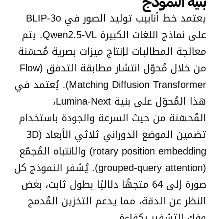
بنية النموذج
يعتمد خط أنابيب توليد الصور في BLIP-3o
على نماذج اللغات الكبيرة Qwen2.5-VL. يتم
معالجة المطالبات لإنتاج ميزات بصرية مُحسّنة
من خلال مُحوّل انتشار مطابقة التدفق (Flow
Matching Diffusion Transformer). يُعتمد في
هذا المُحوّل على بنية Lumina-Next،
المُحسّنة من حيث السرعة والجودة باستخدام
تضمين الموضع الدوراني ثلاثي الأبعاد (3D
rotary position embedding) والانتباه المُجمّع
(grouped-query attention). يُشفر النموذج كل
صورة إلى 64 متجهًا دلاليًا بطول ثابت، بغض
النظر عن الدقة، مما يدعم التخزين المُدمج
وفك التشفير بكفاءة.