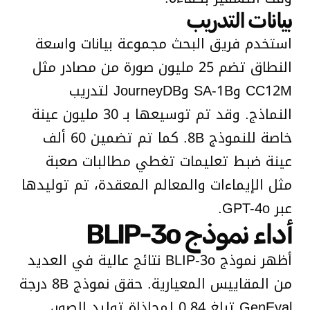
بيانات التدريب
استخدم فريق البحث مجموعة بيانات واسعة
النطاق تضم 25 مليون صورة من مصادر مثل
CC12M وSA-1B وJourneyDB لتدريب
النماذج. وقد تم توسيعها بـ 30 مليون عينة
خاصة للنموذج 8B. كما تم تضمين 60 ألف
عينة ضبط تعليمات تغطي مطالبات صعبة
مثل الإيماءات والمعالم المعقدة، تم توليدها
عبر GPT-4o.
أداء نموذج BLIP-3o
أظهر نموذج BLIP-3o نتائج عالية في العديد
من المقاييس المعيارية. حقق نموذج 8B درجة
GenEval تبلغ 0.84 لمحاذاة توليد الصور،