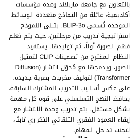
بالتعاون مع جامعة ماريلاند وعدة مؤسسات
أكاديمية، عائلة من النماذج متعددة الوسائط
الموحدة تُسمى BLIP-3o. يتبنى النموذج
استراتيجية تدريب من مرحلتين، حيث يتم تعلم
فهم الصورة أولاً، ثم توليدها. يستفيد
النظام المقترح من تضمينات CLIP لتمثيل
الصور، ويدمجها مع مُحوّل انتشار (Diffusion
Transformer) لتوليف مخرجات بصرية جديدة.
على عكس أساليب التدريب المشترك السابقة،
يحافظ النهج التسلسلي على قوة كل مهمة
بشكل مستقل. يتم تدريب وحدة الانتشار مع
إبقاء العمود الفقري التلقائي التكراري ثابتًا،
لتجنب تداخل المهام.