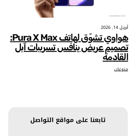
أبريل 14, 2026
هواوي تشوّق لهاتف Pura X Max:
تصميم عريض ينافس تسريبات آبل
القادمة
منوعات
تابعنا على مواقع التواصل