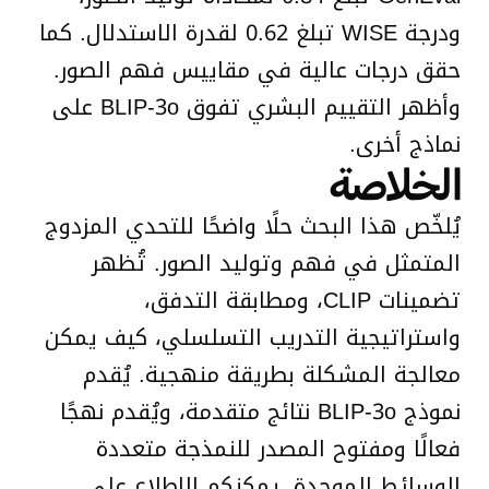
ودرجة WISE تبلغ 0.62 لقدرة الاستدلال. كما
حقق درجات عالية في مقاييس فهم الصور.
وأظهر التقييم البشري تفوق BLIP-3o على
نماذج أخرى.
الخلاصة
يُلخّص هذا البحث حلًا واضحًا للتحدي المزدوج
المتمثل في فهم وتوليد الصور. تُظهر
تضمينات CLIP، ومطابقة التدفق،
واستراتيجية التدريب التسلسلي، كيف يمكن
معالجة المشكلة بطريقة منهجية. يُقدم
نموذج BLIP-3o نتائج متقدمة، ويُقدم نهجًا
فعالًا ومفتوح المصدر للنمذجة متعددة
الوسائط الموحدة. يمكنكم الاطلاع على