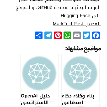
الورقة البحثية، وصفحة GitHub، والنموذج
على Hugging Face.
المصدر: MarkTechPost
Telegram
Share
Pinterest
WhatsApp
Email
Facebook
Twitter
مواضيع مشابهة:
بناء وكلاء ذكاء
دليل OpenAI
اصطناعي
الاستراتيجي