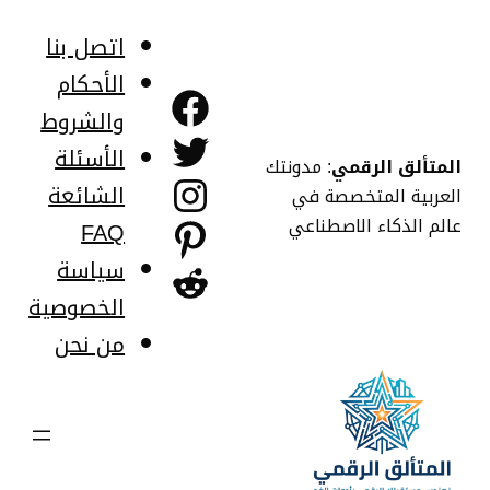
خطى
لى
اتصل بنا
لمحتوى
الأحكام
فيسبوك
والشروط
تويتر
الأسئلة
المتألق الرقمي
: مدونتك
إنستجرام
الشائعة
العربية المتخصصة في
عالم الذكاء الاصطناعي
FAQ
بينتريست
سياسة
ريديت
الخصوصية
من نحن