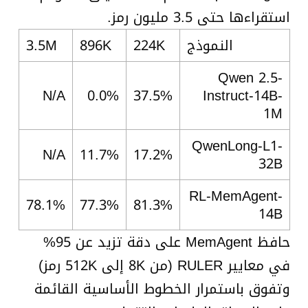
استقراءها حتى 3.5 مليون رمز.
النموذج
224K
896K
3.5M
Qwen 2.5-
N/A
0.0%
37.5%
Instruct-14B-
1M
QwenLong-L1-
N/A
11.7%
17.2%
32B
RL-MemAgent-
78.1%
77.3%
81.3%
14B
حافظ MemAgent على دقة تزيد عن 95%
في معايير RULER (من 8K إلى 512K رمز)
وتفوق باستمرار الخطوط الأساسية القائمة