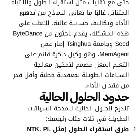
حتى مع تقنيات مثل استقراء الطول والانتباه
المتناثر، غالبًا ما تعاني النماذج من تدهور
الأداء وتكاليف حسابية عالية. للتغلب على
هذه المشكلة، يقدم باحثون من ByteDance
Seed وجامعة Tsinghua إطار عمل
MemAgent، وهو وكيل ذاكرة قائم على
التعلم المعزز مصمم لتمكين معالجة
السياقات الطويلة بمعقدية خطية وأقل قدر
من فقدان الأداء.
حدود الحلول الحالية
تندرج الحلول الحالية لنمذجة السياقات
الطويلة في ثلاث فئات رئيسية:
طرق استقراء الطول (مثل NTK، PI،