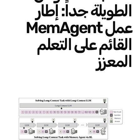
الطويلة جداً: إطار
عمل MemAgent
القائم على التعلم
المعزز