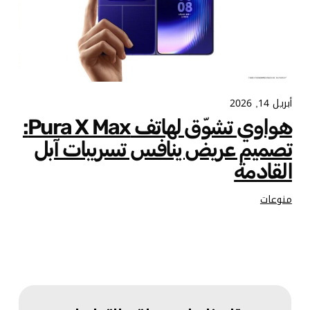
أبريل 14, 2026
هواوي تشوّق لهاتف Pura X Max:
تصميم عريض ينافس تسريبات آبل
القادمة
منوعات