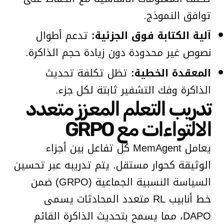
توافق النموذج.
آلية الكتابة فوق الجزئية:
تدعم أطوال
نصوص غير محدودة دون زيادة حجم الذاكرة.
المعقدة الخطية:
تظل تكلفة تحديث
الذاكرة وفك التشفير ثابتة لكل جزء.
تدريب التعلم المعزز متعدد
الالتواءات مع GRPO
يعامل MemAgent كل تفاعل بين أجزاء
الوثيقة كحوار مستقل. يتم تدريبه عبر تحسين
السياسة النسبية الجماعية (GRPO) ضمن
خط أنابيب RL متعدد المحادثات يسمى
DAPO، مما يسمح بتحديث الذاكرة القائم