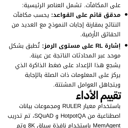
على المكافآت. تشمل العناصر الرئيسية:
مدقق قائم على القواعد:
يحسب مكافآت
النتائج بمقارنة إجابات النموذج مع العديد من
الحقائق الأرضية.
إشارة RL على مستوى الرمز:
تُطبق بشكل
موحد عبر المحادثات الناتجة عن عينة.
يشجع هذا الإعداد على ضغط الذاكرة الذي
يركز على المعلومات ذات الصلة بالإجابة
ويتجاهل العوامل المشتتة.
تقييم الأداء
باستخدام معيار RULER ومجموعات بيانات
اصطناعية من HotpotQA و SQuAD، تم تدريب
MemAgent باستخدام نافذة سياق 8K وتم