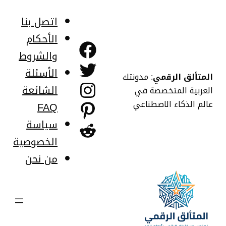
خطى
لى
اتصل بنا
لمحتوى
الأحكام
فيسبوك
والشروط
تويتر
الأسئلة
المتألق الرقمي
: مدونتك
إنستجرام
الشائعة
العربية المتخصصة في
عالم الذكاء الاصطناعي
FAQ
بينتريست
سياسة
ريديت
الخصوصية
من نحن