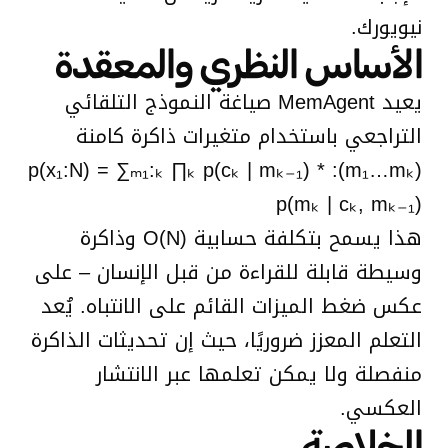
نيويورك.
الأساس النظري والمعقدة
يعيد MemAgent صياغة النموذج التلقائي
التراجعي باستخدام متغيرات ذاكرة كامنة
(m₁…mₖ): p(x₁:N) = ∑ₘ₁:ₖ ∏ₖ p(cₖ | mₖ₋₁) *
p(mₖ | cₖ, mₖ₋₁)
هذا يسمح بتكلفة حسابية O(N) وذاكرة
وسيطة قابلة للقراءة من قبل الإنسان – على
عكس ضغط الميزات القائم على الانتباه. يُعد
التعلم المعزز ضروريًا، حيث إن تحديثات الذاكرة
منفصلة ولا يمكن تعلمها عبر الانتشار
العكسي.
الخلاصة