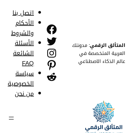
خطى
لى
اتصل بنا
لمحتوى
الأحكام
فيسبوك
والشروط
تويتر
الأسئلة
المتألق الرقمي
: مدونتك
إنستجرام
الشائعة
العربية المتخصصة في
عالم الذكاء الاصطناعي
FAQ
بينتريست
سياسة
ريديت
الخصوصية
من نحن