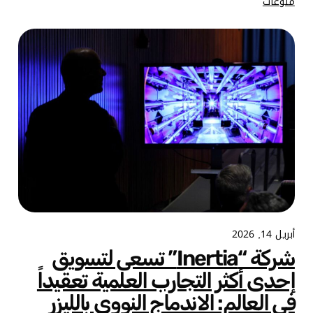
منوعات
أبريل 14, 2026
شركة “Inertia” تسعى لتسويق
إحدى أكثر التجارب العلمية تعقيداً
في العالم: الاندماج النووي بالليزر