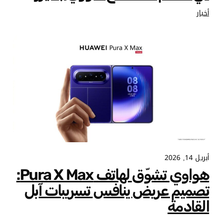
أخبار
أبريل 14, 2026
هواوي تشوّق لهاتف Pura X Max:
تصميم عريض ينافس تسريبات آبل
القادمة