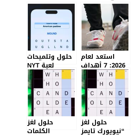
استعد لعام
حلول وتلميحات
2026: 7 أهداف
لعبة NYT
صحية بسيطة
Strands لليوم
ومستدامة
12 يناير (اللغز
لتحقيق التغيير
رقم 680)
المنشود
حلول لغز
حلول لغز
“نيويورك تايمز
الكلمات
ميني
المتقاطعة