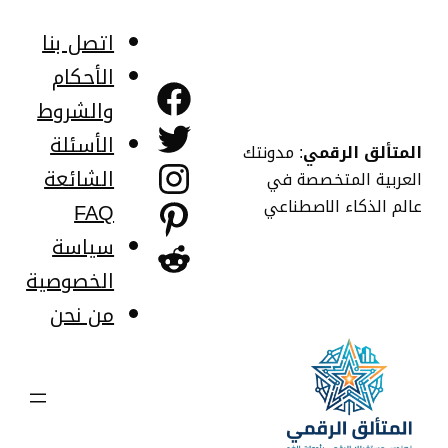
خطى
لى
اتصل بنا
لمحتوى
الأحكام
فيسبوك
والشروط
تويتر
الأسئلة
المتألق الرقمي
: مدونتك
إنستجرام
الشائعة
العربية المتخصصة في
عالم الذكاء الاصطناعي
FAQ
بينتريست
سياسة
ريديت
الخصوصية
من نحن