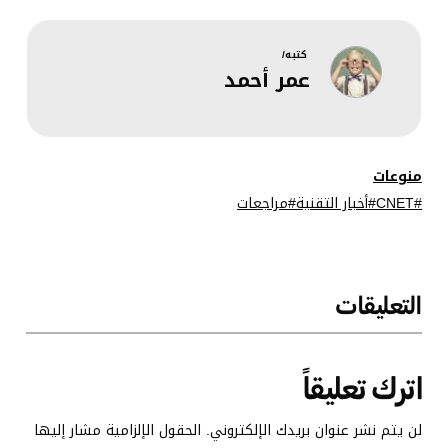
كروسوورد”
الصغيرة من
ليوم الأربعاء 14
نيويورك تايمز
كتبه/
عمر أحمد
يناير
(NYT Mini
Crossword)
ليوم السبت 17
يناير
منوعات
CNET
أخبار التقنية
مراجعات
التعليقات
اترك تعليقاً
لن يتم نشر عنوان بريدك الإلكتروني.
الحقول الإلزامية مشار إليها