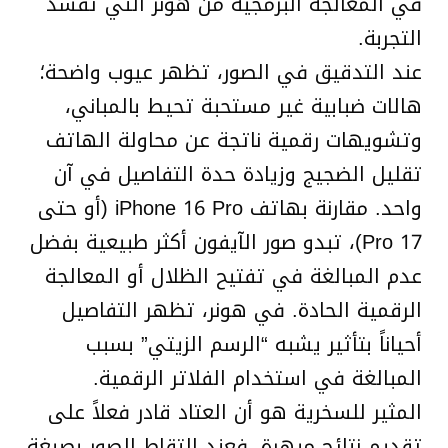
في المعالجة البرمجية من هونر التي تفسد
التجربة.
عند التدقيق في الصور، تظهر عيوب واضحة؛
هالات ضبابية غير مستحبة تحيط بالمباني،
وتشويهات رقمية ناتجة عن محاولة الهاتف
تقليل الضجيج وزيادة حدة التفاصيل في آن
واحد. مقارنة بهاتف iPhone 16 Pro (أو حتى
17 Pro)، تبدو صور الآيفون أكثر طبيعية بفضل
عدم المبالغة في تفتيح الظلال أو المعالجة
الرقمية الحادة. في هونر، تظهر التفاصيل
أحياناً بتأثير يشبه “الرسم الزيتي” بسبب
المبالغة في استخدام الفلاتر الرقمية.
المثير للسخرية هو أن العتاد قادر فعلاً على
تقديم نتائج مبهرة. فعند التقاط الصور بصيغة