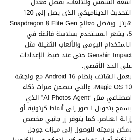
أشعة الشمس وللألعاب، بفضل معدل
التحديث الديناميكي الذي يصل إلى 120
هرتز. وبفضل معالج Snapdragon 8 Elite Gen
5، يشعر المستخدم بسلاسة فائقة في
الاستخدام اليومي والألعاب الثقيلة مثل
Genshin Impact حتى عند ضبط الإعدادات
على الحد الأقصى.
يعمل الهاتف بنظام Android 16 مع واجهة
Magic OS 10، والتي تتضمن ميزات ذكاء
اصطناعي مثل “AI Photos Agent” الذي
يسمح بتحويل الصور إلى أنماط كرتونية أو
إزالة العناصر. كما يتوفر زر جانبي مخصص
يمكن برمجته للوصول إلى ميزات جوجل
الذكية أو استخدامه كزر للتحكم في الكاميرا،