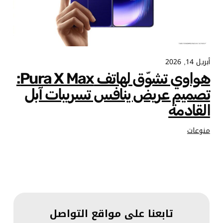
أبريل 14, 2026
هواوي تشوّق لهاتف Pura X Max:
تصميم عريض ينافس تسريبات آبل
القادمة
منوعات
تابعنا على مواقع التواصل