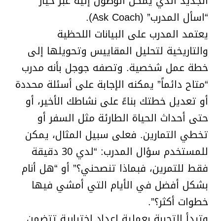
الجديد الذي يمكن الوصول إليه عبر خيار
“اسأل المدرب” (Ask Coach).
يعتمد المدرب على البيانات اللحظية
والتاريخية لتحليل المقاييس وتحويلها إلى
خطة عمل شخصية. وتصفه جوجل بأنه مدرب
“متاح دائماً” يمكنه الإجابة على أسئلة محددة
أو تعديل خطتك بناءً على نشاطك الأخير، أو
حتى أحداث الحياة الطارئة مثل السفر أو
تخطي التمارين. فعلى سبيل المثال، يمكن
للمستخدم سؤال المدرب: “لدي 30 دقيقة
فقط للتمرين، فبماذا تنصحني؟” أو “هل أنام
بشكل أفضل في الأيام التي أمشي فيها
خطوات أكثر؟”.
وتبدأ التجربة بعملية إعداد اختيارية تتضمن