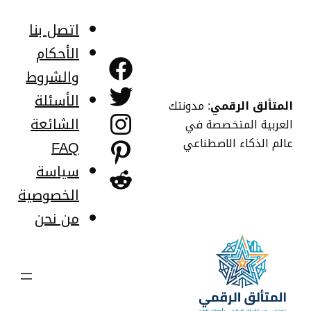
خطى
لى
اتصل بنا
لمحتوى
الأحكام
فيسبوك
والشروط
تويتر
الأسئلة
المتألق الرقمي
: مدونتك
إنستجرام
الشائعة
العربية المتخصصة في
عالم الذكاء الاصطناعي
FAQ
بينتريست
سياسة
ريديت
الخصوصية
من نحن