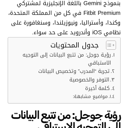
بنموذج Gemini باللغة الإنجليزية لمشتركي
Fitbit Premium في كل من المملكة المتحدة،
وكندا، وأستراليا، ونيوزيلندا، وسنغافورة على
نظامي iOS وأندرويد على حد سواء.
جدول المحتويات
رؤية جوجل: من تتبع البيانات إلى التوجيه
الاستباقي
تجربة “المدرب” وتخصيص البيانات
التوفر والخصوصية
كلمة أخيرة
مواضيع مشابهة:
رؤية جوجل: من تتبع البيانات
إلى التوجيه الاستباقي