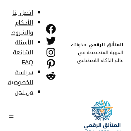
خطى
لى
اتصل بنا
لمحتوى
الأحكام
فيسبوك
والشروط
تويتر
الأسئلة
المتألق الرقمي
: مدونتك
إنستجرام
الشائعة
العربية المتخصصة في
عالم الذكاء الاصطناعي
FAQ
بينتريست
سياسة
ريديت
الخصوصية
من نحن