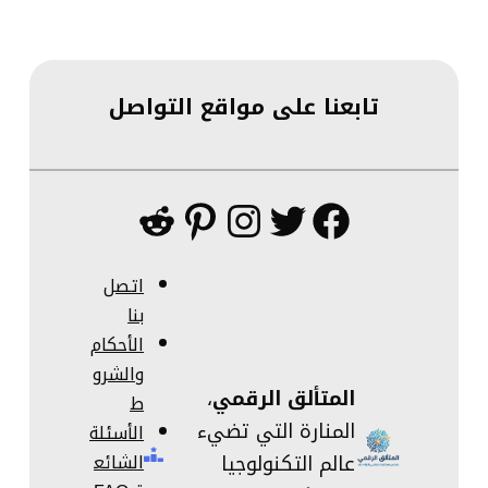
تابعنا على مواقع التواصل
فيسبوك
تويتر
إنستجرام
بينتريست
ريديت
اتصل
بنا
الأحكام
والشرو
المتألق الرقمي
،
ط
المنارة التي تضيء
الأسئلة
عالم التكنولوجيا
الشائع