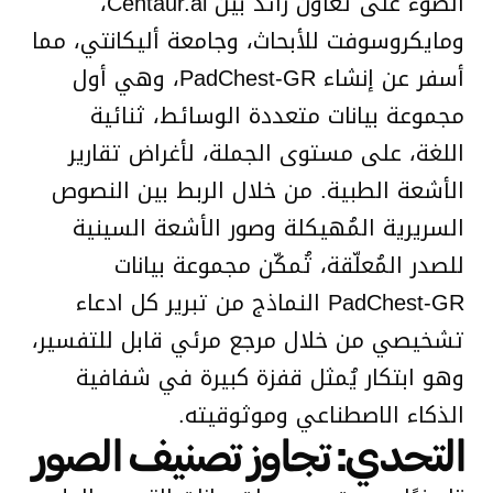
الضوء على تعاون رائد بين Centaur.ai،
ومايكروسوفت للأبحاث، وجامعة أليكانتي، مما
أسفر عن إنشاء PadChest-GR، وهي أول
مجموعة بيانات متعددة الوسائط، ثنائية
اللغة، على مستوى الجملة، لأغراض تقارير
الأشعة الطبية. من خلال الربط بين النصوص
السريرية المُهيكلة وصور الأشعة السينية
للصدر المُعلّقة، تُمكّن مجموعة بيانات
PadChest-GR النماذج من تبرير كل ادعاء
تشخيصي من خلال مرجع مرئي قابل للتفسير،
وهو ابتكار يُمثل قفزة كبيرة في شفافية
الذكاء الاصطناعي وموثوقيته.
التحدي: تجاوز تصنيف الصور