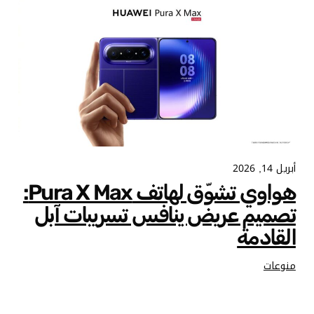
أبريل 14, 2026
هواوي تشوّق لهاتف Pura X Max:
تصميم عريض ينافس تسريبات آبل
القادمة
منوعات