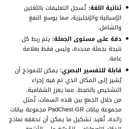
ثنائية اللغة:
تُسجل التعليقات باللغتين
الإسبانية والإنجليزية، مما يوسع النفع
والشامل.
دقة على مستوى الجملة:
يتم ربط كل
نتيجة بجملة محددة، وليس فقط بعلامة
عامة.
قابلة للتفسير البصري:
يمكن للنموذج أن
يُشير إلى المكان الذي تم فيه إجراء
التشخيص بالضبط، مما يعزز الشفافية.
من خلال الجمع بين هذه السمات، تُمثل
مجموعة بيانات PadChest-GR مجموعة بيانات
رائدة، تُعيد تشكيل ما يمكن أن تحققه نماذج
الذكاء الاصطناعي المُدرّبة على الأشعة.