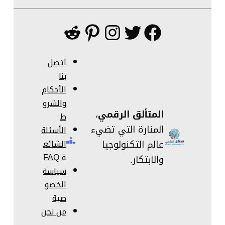
فيسبوك
تويتر
إنستجرام
بينتريست
ريديت
اتصل
بنا
الأحكام
والشرو
المتألق الرقمي
،
ط
المنارة التي تضيء
الأسئلة
عالم التكنولوجيا
الشائع
ة FAQ
والابتكار.
سياسة
الخصو
صية
من نحن