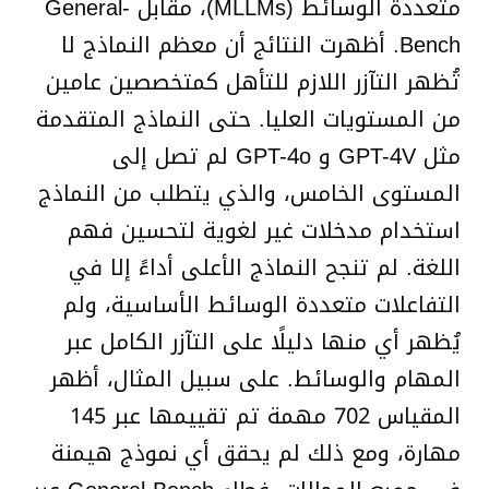
متعددة الوسائط (MLLMs)، مقابل General-
Bench. أظهرت النتائج أن معظم النماذج لا
تُظهر التآزر اللازم للتأهل كمتخصصين عامين
من المستويات العليا. حتى النماذج المتقدمة
مثل GPT-4V و GPT-4o لم تصل إلى
المستوى الخامس، والذي يتطلب من النماذج
استخدام مدخلات غير لغوية لتحسين فهم
اللغة. لم تنجح النماذج الأعلى أداءً إلا في
التفاعلات متعددة الوسائط الأساسية، ولم
يُظهر أي منها دليلًا على التآزر الكامل عبر
المهام والوسائط. على سبيل المثال، أظهر
المقياس 702 مهمة تم تقييمها عبر 145
مهارة، ومع ذلك لم يحقق أي نموذج هيمنة