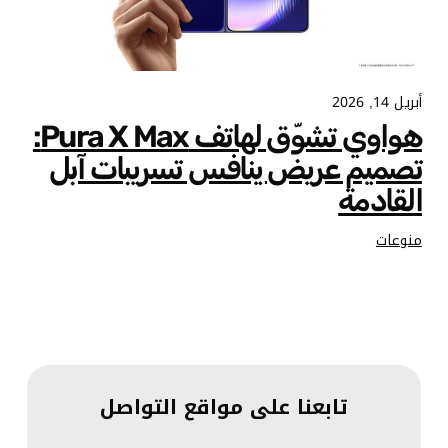
أبريل 14, 2026
هواوي تشوّق لهاتف Pura X Max:
تصميم عريض ينافس تسريبات آبل
القادمة
منوعات
تابعنا على مواقع التواصل