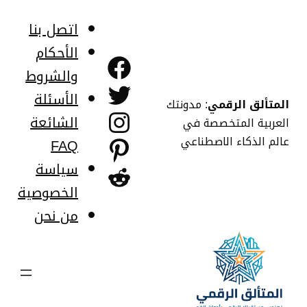
خطى
لى
اتصل بنا
لمحتوى
الأحكام
فيسبوك
والشروط
تويتر
الأسئلة
المتألق الرقمي
: مدونتك
إنستجرام
الشائعة
العربية المتخصصة في
عالم الذكاء الاصطناعي
FAQ
بينتريست
سياسة
ريديت
الخصوصية
من نحن