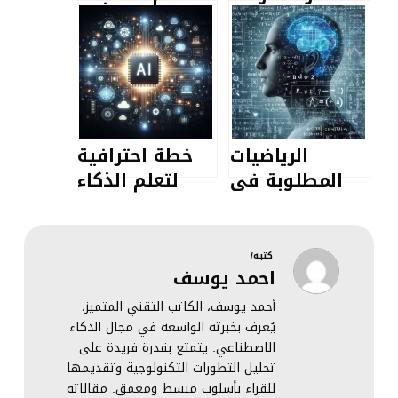
تعلم الإنجليزية
سكريبت
مع
باستخدام
مايكروسوفت
ChatGPT
كوبايلوت
Microsoft
Copilot
الرياضيات
خطة احترافية
المطلوبة في
لتعلم الذكاء
مجال التعلم
الاصطناعي
الآلي 2024
2024
كتبه/
احمد يوسف
أحمد يوسف، الكاتب التقني المتميز،
يُعرف بخبرته الواسعة في مجال الذكاء
الاصطناعي. يتمتع بقدرة فريدة على
تحليل التطورات التكنولوجية وتقديمها
للقراء بأسلوب مبسط ومعمق. مقالاته