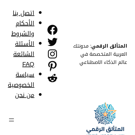
خطى
لى
اتصل بنا
لمحتوى
الأحكام
فيسبوك
والشروط
تويتر
الأسئلة
المتألق الرقمي
: مدونتك
إنستجرام
الشائعة
العربية المتخصصة في
عالم الذكاء الاصطناعي
FAQ
بينتريست
سياسة
ريديت
الخصوصية
من نحن