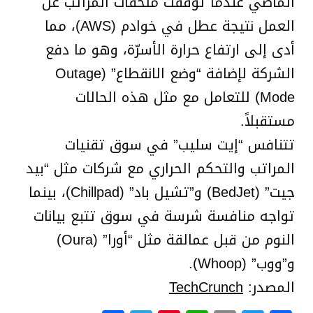
الماضي عندما توقفت ملحقات المراتب عن
العمل نتيجة عطل في خوادم (AWS)، مما
أدى إلى ارتفاع حرارة الأسرّة، وهو ما دفع
الشركة لإضافة “وضع الانقطاع” (Outage
Mode) للتعامل مع مثل هذه الحالات
مستقبلاً.
تتنافس “إيت سليب” في سوق تقنيات
المراتب والتحكم الحراري مع شركات مثل “بيد
جيت” (BedJet) و”تشيل باد” (Chillpad)، بينما
تواجه منافسة شرسة في سوق تتبع بيانات
النوم من قبل عمالقة مثل “أورا” (Oura)
و”ووب” (Whoop).
المصدر:
TechCrunch