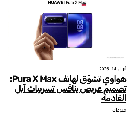
أبريل 14, 2026
هواوي تشوّق لهاتف Pura X Max:
تصميم عريض ينافس تسريبات آبل
القادمة
منوعات