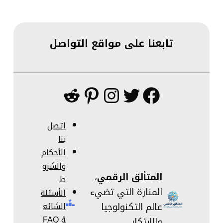
تابعنا على مواقع التواصل
فيسبوك
تويتر
إنستجرام
بينتريست
ريديت
اتصل
بنا
الأحكام
والشرو
المتألق الرقمي
،
ط
المنارة التي تضيء
الأسئلة
عالم التكنولوجيا
الشائع
ة FAQ
والابتكار.