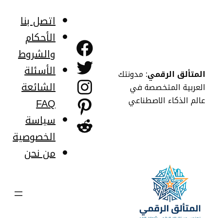
خطى
لى
اتصل بنا
لمحتوى
الأحكام
فيسبوك
والشروط
تويتر
الأسئلة
المتألق الرقمي
: مدونتك
إنستجرام
الشائعة
العربية المتخصصة في
عالم الذكاء الاصطناعي
FAQ
بينتريست
سياسة
ريديت
الخصوصية
من نحن