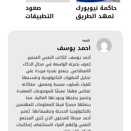
“أليانز”
وتستهدف عام
حاكمة نيويورك
صعود
2026 لإطلاق
تمهد الطريق
التطبيقات
خدمات القيادة
لسيارات
“المصغرة”:
الذاتية
“الروبوتاكسي”:
عندما يبرمج
تشريعات جديدة
المستخدمون
كتبه/
احمد يوسف
تستثني القلب
أدواتهم بدلاً
النابض للولاية
من شرائها
أحمد يوسف، الكاتب التقني المتميز،
يُعرف بخبرته الواسعة في مجال الذكاء
الاصطناعي. يتمتع بقدرة فريدة على
تحليل التطورات التكنولوجية وتقديمها
للقراء بأسلوب مبسط ومعمق. مقالاته
تعكس فهمًا عميقًا للموضوعات المعقدة
وتتميز بدقتها وجودتها العالية، مما
يجعلها مصدرًا قيمًا للمعلومات للمهتمين
بالتكنولوجيا الحديثة وتطبيقاتها. يُعتبر
أحمد مرجعًا للمحتوى الذي يُثري المجتمع
التقني ويُلهم القراء لاستكشاف إمكانيات