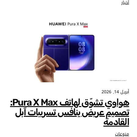
أخبار
أبريل 14, 2026
هواوي تشوّق لهاتف Pura X Max:
تصميم عريض ينافس تسريبات آبل
القادمة
منوعات