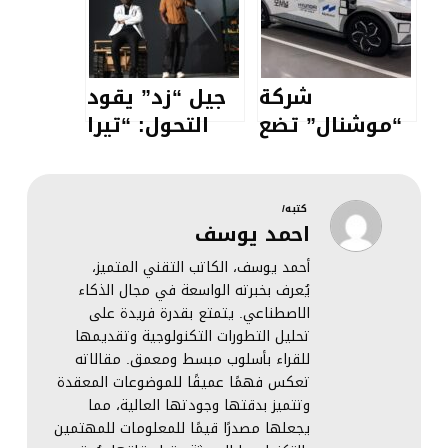
استراتيجية مع
للصحة الرقمية؟
عملاق التأمين
“أليانز”
شركة
جيل “زد” يقود
“موشنال” تضع
التحول: “تيرا
الذكاء
إندستريز” تجمع
الاصطناعي في
11.75 مليون
قلب
دولار لتعزيز
كتبه/
احمد يوسف
استراتيجيتها
السيادة
الجديدة
الدفاعية في
أحمد يوسف، الكاتب التقني المتميز،
وتستهدف عام
أفريقيا
يُعرف بخبرته الواسعة في مجال الذكاء
الاصطناعي. يتمتع بقدرة فريدة على
2026 لإطلاق
تحليل التطورات التكنولوجية وتقديمها
خدمات القيادة
للقراء بأسلوب مبسط ومعمق. مقالاته
الذاتية
تعكس فهمًا عميقًا للموضوعات المعقدة
وتتميز بدقتها وجودتها العالية، مما
يجعلها مصدرًا قيمًا للمعلومات للمهتمين