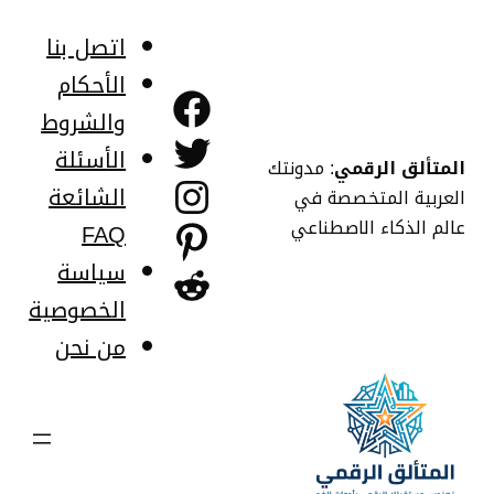
خطى
لى
اتصل بنا
لمحتوى
الأحكام
فيسبوك
والشروط
تويتر
الأسئلة
المتألق الرقمي
: مدونتك
إنستجرام
الشائعة
العربية المتخصصة في
عالم الذكاء الاصطناعي
FAQ
بينتريست
سياسة
ريديت
الخصوصية
من نحن