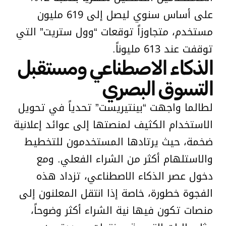
على أساس سنوي ليصل إلى 619 مليون
مستخدم، متجاوزاً توقعات “وول ستريت” التي
توقفت عند 613 مليوناً.
الذكاء الاصطناعي ومستقبل
التسوق البصري
لطالما واجهت “بينتيريست” تحدياً في تحويل
الاستخدام الكثيف لمنصتها إلى عوائد إعلانية
ضخمة، حيث يرتادها المستخدمون للتخطيط
والاستلهام أكثر من الشراء الفعلي. ومع
دخول عصر الذكاء الاصطناعي، تزداد هذه
الفجوة خطورة، خاصة إذا انتقل المعلنون إلى
منصات تكون فيها نية الشراء أكثر وضوحاً،