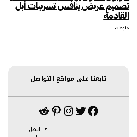
تصميم عريض ينافس تسريبات آبل
القادمة
منوعات
تابعنا على مواقع التواصل
فيسبوك
تويتر
إنستجرام
بينتريست
ريديت
اتصل