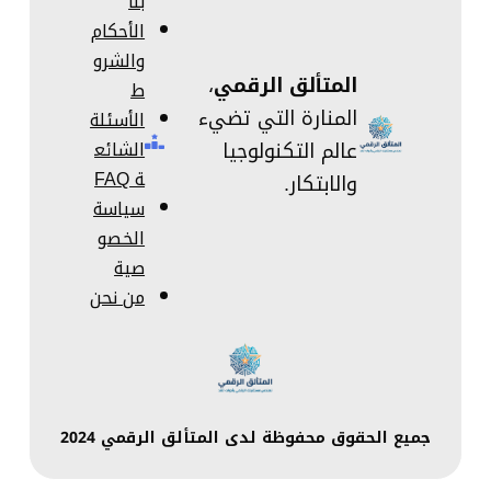
بنا
الأحكام
والشرو
المتألق الرقمي
،
ط
المنارة التي تضيء
الأسئلة
عالم التكنولوجيا
الشائع
ة FAQ
والابتكار.
سياسة
الخصو
صية
من نحن
جميع الحقوق محفوظة لدى المتألق الرقمي 2024