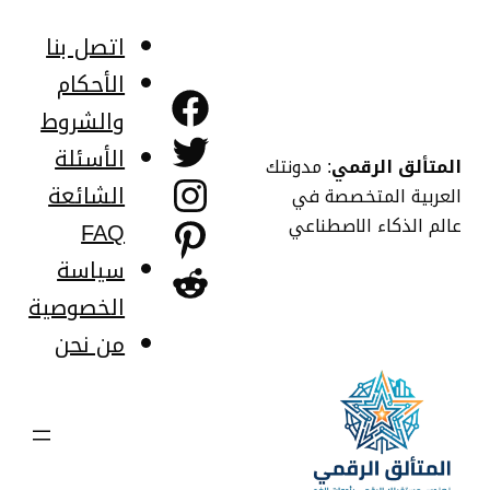
خطى
لى
اتصل بنا
لمحتوى
الأحكام
فيسبوك
والشروط
تويتر
الأسئلة
المتألق الرقمي
: مدونتك
إنستجرام
الشائعة
العربية المتخصصة في
عالم الذكاء الاصطناعي
FAQ
بينتريست
سياسة
ريديت
الخصوصية
من نحن