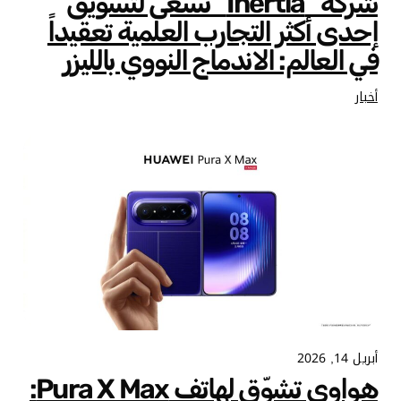
شركة “Inertia” تسعى لتسويق
إحدى أكثر التجارب العلمية تعقيداً
في العالم: الاندماج النووي بالليزر
أخبار
أبريل 14, 2026
هواوي تشوّق لهاتف Pura X Max: