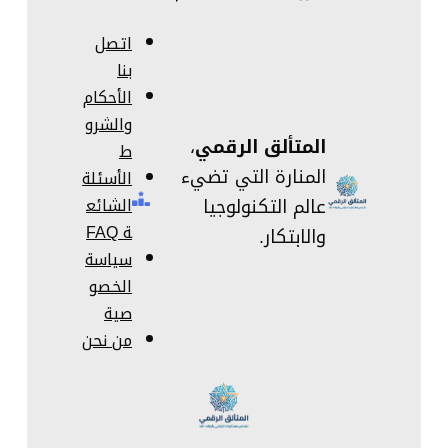
اتصل
بنا
الأحكام
والشرو
المتألق الرقمي
،
ط
المنارة التي تضيء
الأسئلة
عالم التكنولوجيا
الشائع
ة FAQ
والابتكار.
سياسة
الخصو
صية
من نحن