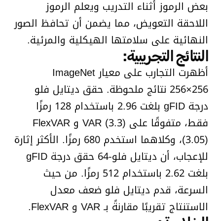
بعض الرموز أثناء التدريب ويعلم الرموز
اللاحقة التعويض، مما يضمن أن تحافظ الصور
النهائية على سلامتها الهيكلية والمرئية.
النتائج التجريبية:
أظهرت التجارب على معيار ImageNet
256×256 نتائج ملحوظة. حقق ديتايل فلو
درجة gFID بلغت 2.96 باستخدام 128 رمزًا
فقط، متفوقًا على VAR (3.3) و FlexVAR
(3.05)، وكلاهما استخدم 680 رمزًا. الأكثر إثارة
للإعجاب، أن ديتايل فلو-64 حقق درجة gFID
بلغت 2.62 باستخدام 512 رمزًا. من حيث
السرعة، قدم ديتايل فلو ضعف معدل
الاستنتاج تقريبًا مقارنةً بـ VAR و FlexVAR.