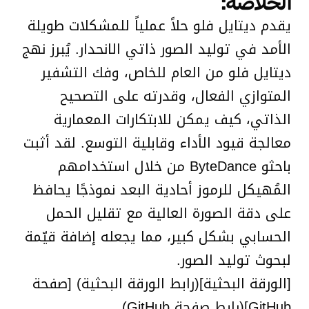
الخلاصة:
يقدم ديتايل فلو حلاً عملياً للمشكلات طويلة
الأمد في توليد الصور ذاتي الانحدار. يُبرز نهج
ديتايل فلو من العام للخاص، وفك التشفير
المتوازي الفعال، وقدرته على التصحيح
الذاتي، كيف يمكن للابتكارات المعمارية
معالجة قيود الأداء وقابلية التوسع. لقد أثبت
باحثو ByteDance من خلال استخدامهم
المُهيكل للرموز أحادية البعد نموذجًا يحافظ
على دقة الصورة العالية مع تقليل الحمل
الحسابي بشكل كبير، مما يجعله إضافة قيّمة
لبحوث توليد الصور.
[الورقة البحثية](رابط الورقة البحثية) [صفحة
GitHub](رابط صفحة GitHub)