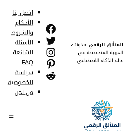
خطى
لى
اتصل بنا
لمحتوى
الأحكام
فيسبوك
والشروط
تويتر
الأسئلة
المتألق الرقمي
: مدونتك
إنستجرام
الشائعة
العربية المتخصصة في
عالم الذكاء الاصطناعي
FAQ
بينتريست
سياسة
ريديت
الخصوصية
من نحن