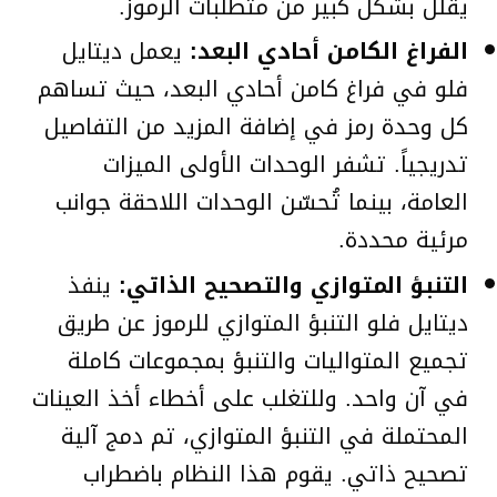
يقلل بشكل كبير من متطلبات الرموز.
الفراغ الكامن أحادي البعد:
يعمل ديتايل
فلو في فراغ كامن أحادي البعد، حيث تساهم
كل وحدة رمز في إضافة المزيد من التفاصيل
تدريجياً. تشفر الوحدات الأولى الميزات
العامة، بينما تُحسّن الوحدات اللاحقة جوانب
مرئية محددة.
التنبؤ المتوازي والتصحيح الذاتي:
ينفذ
ديتايل فلو التنبؤ المتوازي للرموز عن طريق
تجميع المتواليات والتنبؤ بمجموعات كاملة
في آن واحد. وللتغلب على أخطاء أخذ العينات
المحتملة في التنبؤ المتوازي، تم دمج آلية
تصحيح ذاتي. يقوم هذا النظام باضطراب