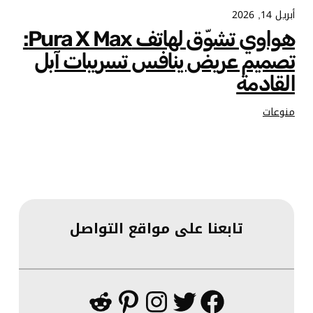
أبريل 14, 2026
هواوي تشوّق لهاتف Pura X Max:
تصميم عريض ينافس تسريبات آبل
القادمة
منوعات
تابعنا على مواقع التواصل
فيسبوك
تويتر
إنستجرام
بينتريست
ريديت