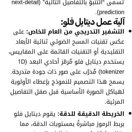
تُسمى “التنبؤ بالتفاصيل التالية” (next-detail
prediction).
آلية عمل ديتايل فلو:
التشفير التدريجي من العام للخاص:
على
عكس تقنيات المسح الضوئي ثنائية الأبعاد
التقليدية أو التقنيات القائمة على المقاييس،
يستخدم ديتايل فلو مُرمّز أحادي البعد (1D
tokenizer) مُدرّب على صور ذات جودة متدرجة.
يسمح هذا التصميم للنموذج بإعطاء الأولوية
لهياكل الصورة الأساسية قبل صقل التفاصيل
المرئية.
الخريطة الدقيقة للدقة:
يقوم ديتايل فلو
بربط الرموز مباشرةً بمستويات الدقة، مما