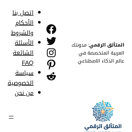
خطى
لى
اتصل بنا
لمحتوى
الأحكام
فيسبوك
والشروط
تويتر
الأسئلة
المتألق الرقمي
: مدونتك
إنستجرام
الشائعة
العربية المتخصصة في
عالم الذكاء الاصطناعي
FAQ
بينتريست
سياسة
ريديت
الخصوصية
من نحن