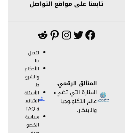
تابعنا على مواقع التواصل
فيسبوك
تويتر
إنستجرام
بينتريست
ريديت
اتصل
بنا
الأحكام
والشرو
المتألق الرقمي
،
ط
المنارة التي تضيء
الأسئلة
عالم التكنولوجيا
الشائع
ة FAQ
والابتكار.
سياسة
الخصو
صية