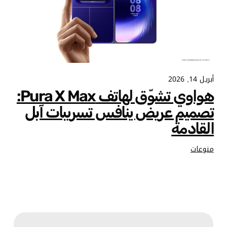
أبريل 14, 2026
هواوي تشوّق لهاتف Pura X Max:
تصميم عريض ينافس تسريبات آبل
القادمة
منوعات