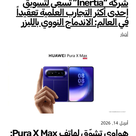
شركة “Inertia” تسعى لتسويق
إحدى أكثر التجارب العلمية تعقيداً
في العالم: الاندماج النووي بالليزر
أخبار
أبريل 14, 2026
هواوي تشوّق لهاتف Pura X Max: