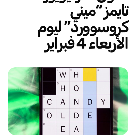
تايمز “ميني
كروسوورد” ليوم
الأربعاء 4 فبراير