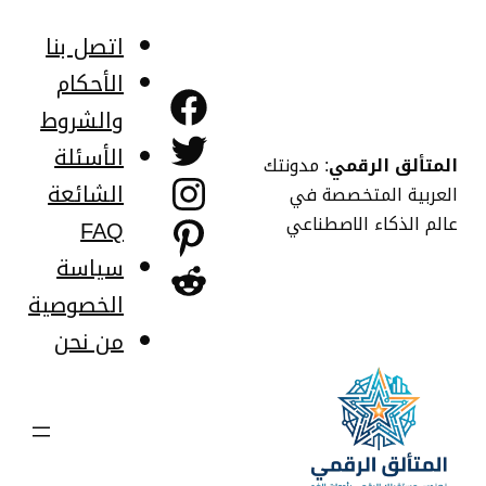
خطى
لى
اتصل بنا
لمحتوى
الأحكام
فيسبوك
والشروط
تويتر
الأسئلة
المتألق الرقمي
: مدونتك
إنستجرام
الشائعة
العربية المتخصصة في
عالم الذكاء الاصطناعي
FAQ
بينتريست
سياسة
ريديت
الخصوصية
من نحن