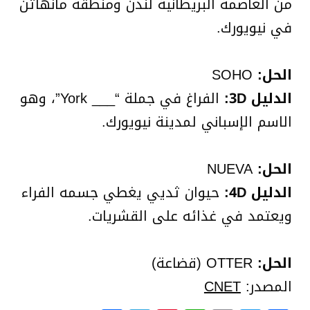
من العاصمة البريطانية لندن ومنطقة مانهاتن
في نيويورك.
الحل:
SOHO
الدليل 3D:
الفراغ في جملة “___ York”، وهو
الاسم الإسباني لمدينة نيويورك.
الحل:
NUEVA
الدليل 4D:
حيوان ثديي يغطي جسمه الفراء
ويعتمد في غذائه على القشريات.
الحل:
OTTER (قضاعة)
المصدر:
CNET