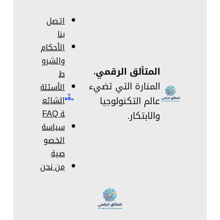
اتصل
بنا
الأحكام
والشرو
المتألق الرقمي
،
ط
المنارة التي تضيء
الأسئلة
عالم التكنولوجيا
الشائع
ة FAQ
والابتكار.
سياسة
الخصو
صية
من نحن