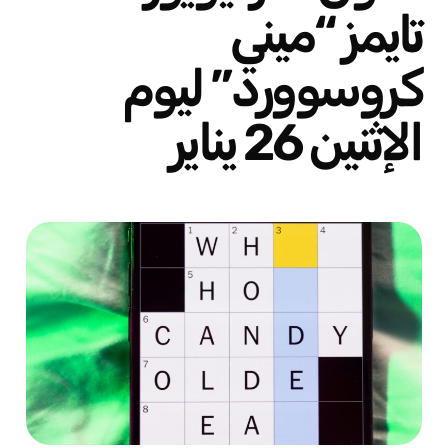
تايمز “ميني
كروسوورد” ليوم
الإثنين 26 يناير