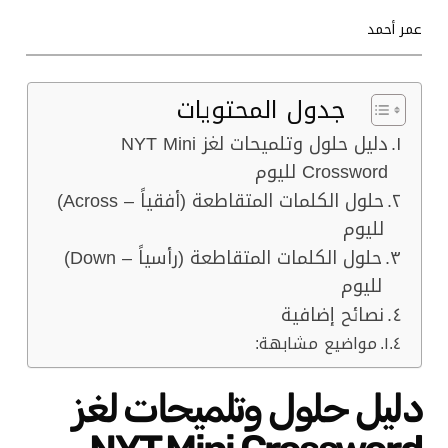
عمر أحمد
جدول المحتويات
دليل حلول وتلميحات لغز NYT Mini
Crossword لليوم
حلول الكلمات المتقاطعة (أفقياً – Across)
لليوم
حلول الكلمات المتقاطعة (رأسياً – Down)
لليوم
نصائح إضافية
مواضيع مشابهة:
دليل حلول وتلميحات لغز