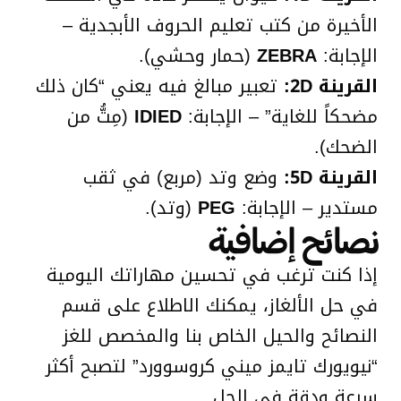
الأخيرة من كتب تعليم الحروف الأبجدية –
الإجابة:
ZEBRA
(حمار وحشي).
القرينة 2D:
تعبير مبالغ فيه يعني “كان ذلك
مضحكاً للغاية” – الإجابة:
IDIED
(مِتُّ من
الضحك).
القرينة 5D:
وضع وتد (مربع) في ثقب
مستدير – الإجابة:
PEG
(وتد).
نصائح إضافية
إذا كنت ترغب في تحسين مهاراتك اليومية
في حل الألغاز، يمكنك الاطلاع على قسم
النصائح والحيل الخاص بنا والمخصص للغز
“نيويورك تايمز ميني كروسوورد” لتصبح أكثر
سرعة ودقة في الحل.