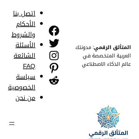
خطى
لى
اتصل بنا
لمحتوى
الأحكام
فيسبوك
والشروط
تويتر
الأسئلة
المتألق الرقمي
: مدونتك
إنستجرام
الشائعة
العربية المتخصصة في
عالم الذكاء الاصطناعي
FAQ
بينتريست
سياسة
ريديت
الخصوصية
من نحن