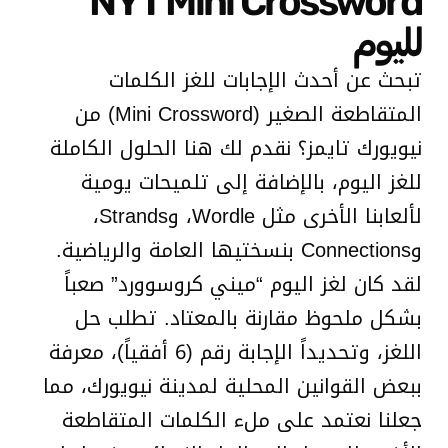
NYT Mini Crossword
لليوم
تبحث عن أحدث الإجابات للغز الكلمات
المتقاطعة الصغير (Mini Crossword) من
نيويورك تايمز؟ نقدم لك هنا الحلول الكاملة
للغز اليوم، بالإضافة إلى تلميحات يومية
لألعابنا الأخرى مثل Wordle، وStrands،
وConnections بنسختيها العامة والرياضية.
لقد كان لغز اليوم “ميني كروسوورد” صعباً
بشكل ملحوظ مقارنة بالمعتاد. تطلب حل
اللغز، وتحديداً الإجابة رقم (6 أفقياً)، معرفة
ببعض القوانين المحلية لمدينة نيويورك، مما
جعلنا نعتمد على ملء الكلمات المتقاطعة