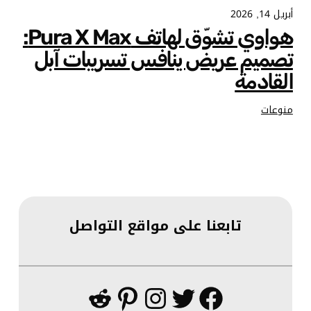
أبريل 14, 2026
هواوي تشوّق لهاتف Pura X Max:
تصميم عريض ينافس تسريبات آبل
القادمة
منوعات
تابعنا على مواقع التواصل
فيسبوك
تويتر
إنستجرام
بينتريست
ريديت