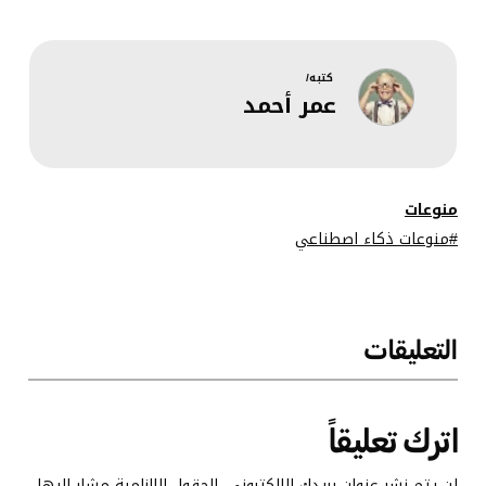
دردشة OpenAI
تحسين
عن الهلوسة
استجابات نماذج
في نماذج
Llama بسهولة
اللغات الكبيرة؟
كتبه/
عمر أحمد
دراسة نظرية
وتطبيقية
منوعات
منوعات ذكاء اصطناعي
التعليقات
اترك تعليقاً
لن يتم نشر عنوان بريدك الإلكتروني.
الحقول الإلزامية مشار إليها