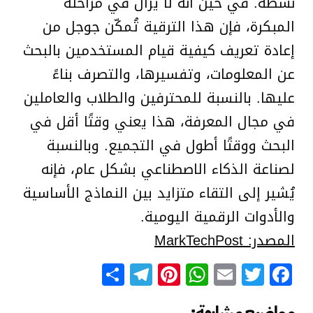
نشطة. في حين أنه لا يزال في مراحله
المبكرة، فإن هذا الترقية تُمكّن جوجل من
إعادة تعريف كيفية قيام المستخدمين بالبحث
عن المعلومات، وتفسيرها، والتصرف بناءً
عليها. بالنسبة للمحترفين والطلاب والعاملين
في مجال المعرفة، هذا يعني وقتًا أقل في
البحث ووقتًا أطول في التجميع. وبالنسبة
لصناعة الذكاء الاصطناعي بشكل عام، فإنه
يُشير إلى التقاء متزايد بين النماذج الأساسية
والأدوات الرقمية اليومية.
المصدر: MarkTechPost
Telegram
Share
Pinterest
WhatsApp
Email
Facebook
Twitter
مواضيع مشابهة: