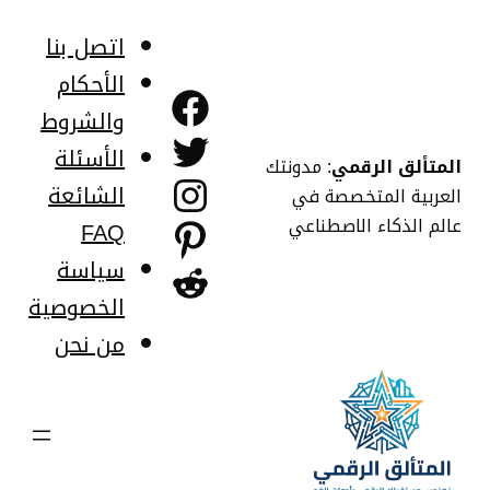
خطى
لى
اتصل بنا
لمحتوى
الأحكام
فيسبوك
والشروط
تويتر
الأسئلة
المتألق الرقمي
: مدونتك
إنستجرام
الشائعة
العربية المتخصصة في
عالم الذكاء الاصطناعي
FAQ
بينتريست
سياسة
ريديت
الخصوصية
من نحن