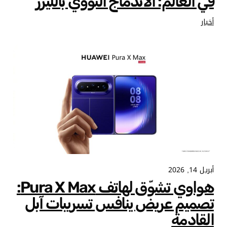
في العالم: الاندماج النووي بالليزر
أخبار
أبريل 14, 2026
هواوي تشوّق لهاتف Pura X Max:
تصميم عريض ينافس تسريبات آبل
القادمة