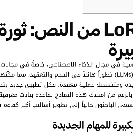
توليد محولات LoRA من الن
يرة
حولات (Transformers) ركيزة أساسية في مجال الذكاء الاصطناعي، خاصةً
والاستدلال. وقد شهدت نماذج اللغات الكبيرة (LLMs) تطوراً هائلاً في ا
ة ومتخصصة عملية معقدة. فكل تطبيق جديد يتطلب ع
الرغم من امتلاك هذه النماذج لقاعدة بيانات معرفي
ويسعى الباحثون حالياً إلى تطوير أساليب أكثر كفاء
يرة للمهام الجديدة