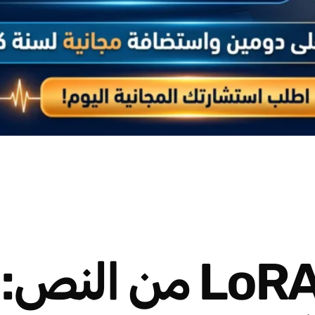
توليد محولات LoRA