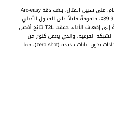
في معايير الأداء مثل Arc-easy و GSM8K، طابقت T2L أو تجاوزت أداء محولات LoRA الخاصة بالمهام. على سبيل المثال، بلغت دقة Arc-easy
باستخدام T2L 76.6٪، مطابقةً لدقة أفضل محول تم ضبطه يدوياً. أما على BoolQ، فقد وصلت إلى 89.9٪، متفوقةً قليلاً على المحول الأصلي.
حتى في معايير الأداء الأكثر صعوبة مثل PIQA و Winogrande، حيث يؤدي الإفراط في التجهيز عادةً إلى إضعاف الأداء، حققت T2L نتائج أفضل
 الشبكة الفرعية، والذي يعمل كنوع من
التنظيم. عند زيادة عدد مجموعات بيانات التدريب من 16 إلى 479، تحسن الأداء بشكل كبير في الإعدادات بدون بيانات جديدة (zero-shot)، مما