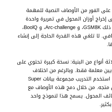
Text-to-Lo)، المصممة لتوليد محولات LoRA خاصة بالمهام على الفور من الأوصاف النصية للمهمة
لكل مهمة. تعمل T2L كشبكة فرعية قادرة على إخراج أوزان المحول في تمريرة واحدة
للأمام. تتعلم من مكتبة من محولات LoRA الموجودة مسبقاً والتي تغطي مجالات متنوعة، بما في ذلك GSM8K، و Arc-challenge، و BoolQ،
دون تدريب إضافي. لا تلغي هذه القدرة الحاجة إلى إنشاء
ا.
بار ثلاثة أنواع من البنية: نسخة كبيرة تحتوي على
لمة، ونسخة متوسطة تحتوي على 34 مليون معلمة، ونسخة صغيرة تحتوي على 5 ملايين معلمة فقط. وبالرغم من اختلاف
أحجامها، كانت جميع النماذج قادرة على توليد المصفوفات منخفضة الرتبة اللازمة لوظائف المحول. استخدم التدريب مجموعة بيانات Super
ها في شكل متجه. من خلال دمج هذه الأوصاف مع
لوحدات، تُنشئ T2L المصفوفات منخفضة الرتبة A و B اللازمة لوظائف المحول. يسمح هذا لنموذج واحد