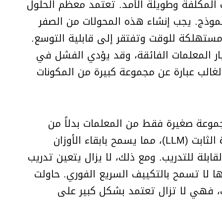
 المكلفة وطويلة الأمد. تعتمد معظم الحلول
موذج. يجب إنشاء هذه المحولات من الصفر
مستهلكة للوقت وتفتقر إلى قابلية التوسع.
ار المعلمات الفائقة، وقد يؤدي الفشل في
لغالب عبارة عن مجموعة كبيرة من المكونات
كييف منخفض الرتبة (LoRA)، وهي تقنية تعدل مجموعة صغيرة فقط من المعلمات بدلاً من
النموذج بأكمله. تحقن LoRA مصفوفات منخفضة الرتبة في طبقات محددة من نموذج اللغات الكبيرة الثابت (LLM)، مما يسمح بابقاء الأوزان
بلة للتدريب. ومع ذلك، لا يزال يتعين تدريب
 أنها لا تسمح بالتكييف السريع الفوري. حاولت
ك، فهي لا تزال تعتمد بشكل كبير على