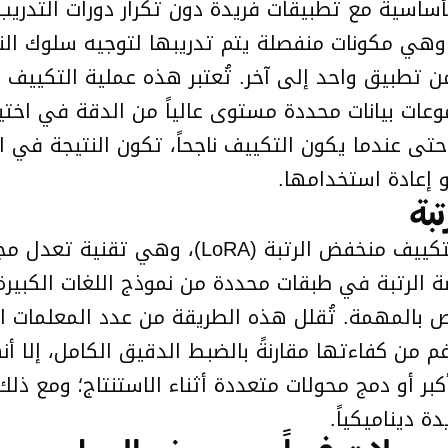
ساسية مع تطبيقات فريدة دون تكرار دورات التدريب
وهي مكونات منفصلة يتم تدريبها لتوجيه سلوك الن
 تطبيق واحد إلى آخر. تُعتبر هذه عملية التكييف 
عات بيانات محددة مستوى عالياً من الدقة في اختي
حتى عندما يكون التكييف ناجحاً، تكون النتيجة في ا
 إعادة استخدامها.
استجابةً لهذه القيود، اعتمد الباحثون تقنية الت
بالمهمة. تُقلل هذه الطريقة من عدد المعلمات القا
وبالرغم من كفاءتها مقارنةً بالضبط الدقيق الكامل، إلا
ر أو دمج محولات متعددة أثناء الاستنتاج؛ ومع ذل
 ديناميكياً.