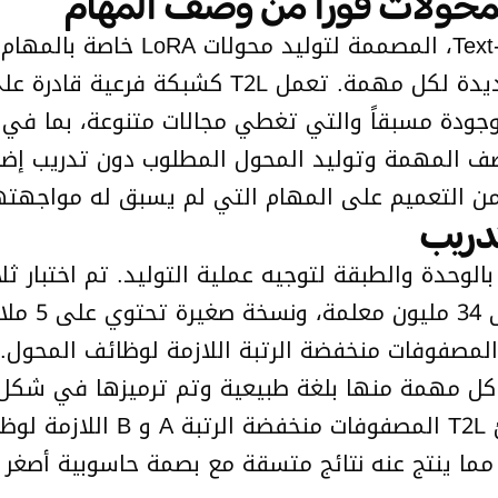
قدمت شركة Sakana AI تقنية RA (T2L
المستهدفة، بدلاً من إنشاء وتدريب محولات جديدة 
 تدريبها، يمكن لـ T2L تفسير وصف المهمة وتوليد المحول المطلوب 
ً من التعميم على المهام التي لم يسبق له مواجهته
ينات الخاصة بالوحدة والطبقة لتوجيه عملية التوليد. تم اخت
55 مليون مع
 عبر 479 مهمة، تم وصف كل مهمة منها بلغة طبيعية وتم ترميز
التضمينات المُتعلمة للطبقات وا