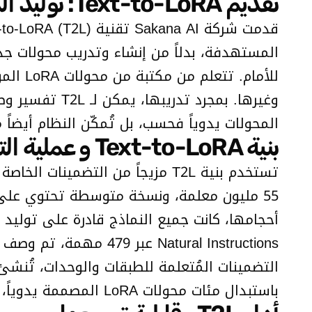
تقديم Text-to-LoRA: توليد المحولات فوراً من وصف المهام
وغيرها. بمجرد
المحولات يدوياً فحسب، بل تُمكّن النظام أيضا
بنية Text-to-LoRA و عملية التدريب
تستخدم بنية T2L مزيجاً من التضم
Natural Instructions
باستبدال مئات محولات LoRA المصممة يدوياً، مما ينتج عنه نتائج متسقة مع بصمة حاسوبية أصغر بكثير.