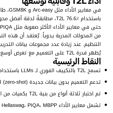
أداء T2L وقابلية توسعها
من المحولات المدربة يدوياً. يُعتقد أن هذه ا
يُظهر قدرة T2L على التعميم مع تعرض أوسع أثناء التدريب.
النقاط الرئيسية
تسمح T2L بالتكييف الفوري لـ LLMs باستخدام الأوصاف بلغة طبيعية فقط.
تدعم التعميم بدون بيانات جديدة (zero-shot) للمهام التي لم تُشاهد أثناء التدريب.
تم اختبار ثلاثة أنواع من بنية T2L بكميات من المعلمات 55 مليون، 34 مليون، و 5 ملايين.
تشمل معايير الأداء ArcE، BoolQ، GSM8K، Hellaswag، PIQA، MBPP، والمزيد.