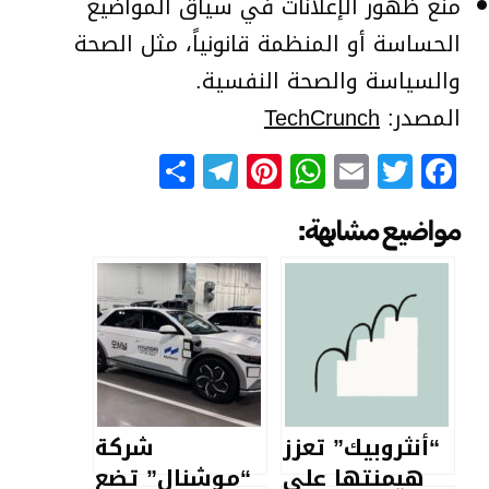
منع ظهور الإعلانات في سياق المواضيع
الحساسة أو المنظمة قانونياً، مثل الصحة
والسياسة والصحة النفسية.
المصدر:
TechCrunch
Telegram
Share
Pinterest
WhatsApp
Email
Facebook
Twitter
مواضيع مشابهة:
“أنثروبيك” تعزز
شركة
هيمنتها على
“موشنال” تضع