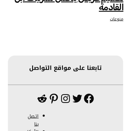
القادمة
منوعات
تابعنا على مواقع التواصل
فيسبوك
تويتر
إنستجرام
بينتريست
ريديت
اتصل
بنا