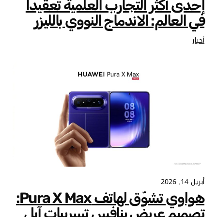
إحدى أكثر التجارب العلمية تعقيداً
في العالم: الاندماج النووي بالليزر
أخبار
أبريل 14, 2026
هواوي تشوّق لهاتف Pura X Max:
تصميم عريض ينافس تسريبات آبل