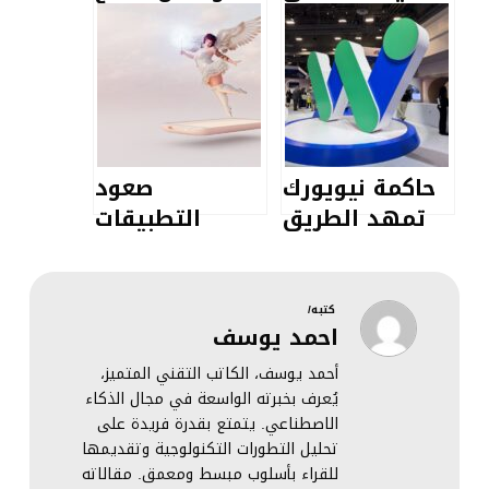
سوق حلول
الذكاء
الشركات
الاصطناعي في
بشراكة
قلب
استراتيجية مع
استراتيجيتها
عملاق التأمين
الجديدة
“أليانز”
وتستهدف عام
حاكمة نيويورك
صعود
2026 لإطلاق
تمهد الطريق
التطبيقات
خدمات القيادة
لسيارات
“المصغرة”:
الذاتية
“الروبوتاكسي”:
عندما يبرمج
تشريعات جديدة
المستخدمون
كتبه/
احمد يوسف
تستثني القلب
أدواتهم بدلاً
النابض للولاية
من شرائها
أحمد يوسف، الكاتب التقني المتميز،
يُعرف بخبرته الواسعة في مجال الذكاء
الاصطناعي. يتمتع بقدرة فريدة على
تحليل التطورات التكنولوجية وتقديمها
للقراء بأسلوب مبسط ومعمق. مقالاته