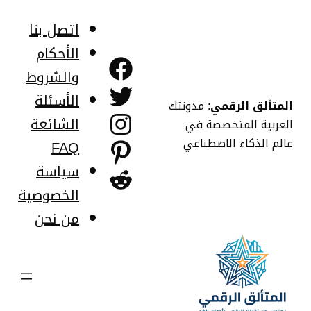
خطى
لى
اتصل بنا
لمحتوى
الأحكام
فيسبوك
والشروط
تويتر
الأسئلة
المتألق الرقمي
: مدونتك
إنستجرام
الشائعة
العربية المتخصصة في
عالم الذكاء الاصطناعي
FAQ
بينتريست
سياسة
ريديت
الخصوصية
من نحن