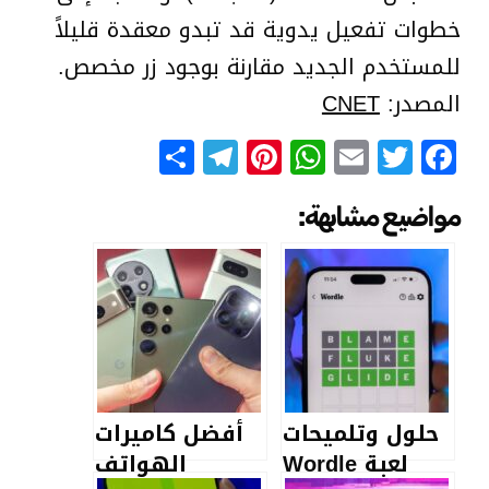
خطوات تفعيل يدوية قد تبدو معقدة قليلاً
للمستخدم الجديد مقارنة بوجود زر مخصص.
المصدر:
CNET
Telegram
Share
Pinterest
WhatsApp
Email
Facebook
Twitter
مواضيع مشابهة:
حلول وتلميحات
أفضل كاميرات
لعبة Wordle
الهواتف