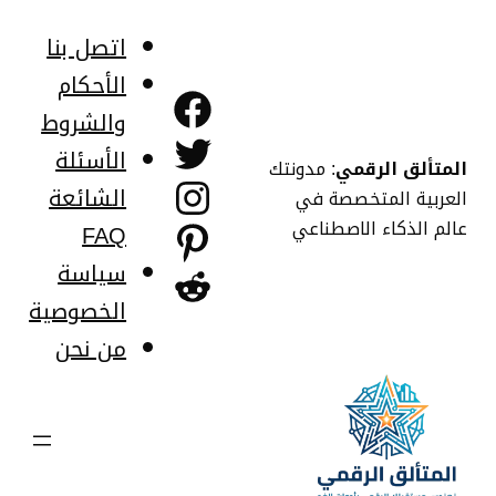
خطى
لى
اتصل بنا
لمحتوى
الأحكام
فيسبوك
والشروط
تويتر
الأسئلة
المتألق الرقمي
: مدونتك
إنستجرام
الشائعة
العربية المتخصصة في
عالم الذكاء الاصطناعي
FAQ
بينتريست
سياسة
ريديت
الخصوصية
من نحن