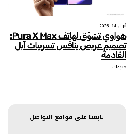
أبريل 14, 2026
هواوي تشوّق لهاتف Pura X Max:
تصميم عريض ينافس تسريبات آبل
القادمة
منوعات
تابعنا على مواقع التواصل