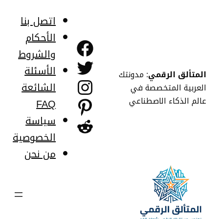
خطى
لى
اتصل بنا
لمحتوى
الأحكام
فيسبوك
والشروط
تويتر
الأسئلة
المتألق الرقمي
: مدونتك
إنستجرام
الشائعة
العربية المتخصصة في
عالم الذكاء الاصطناعي
FAQ
بينتريست
سياسة
ريديت
الخصوصية
من نحن