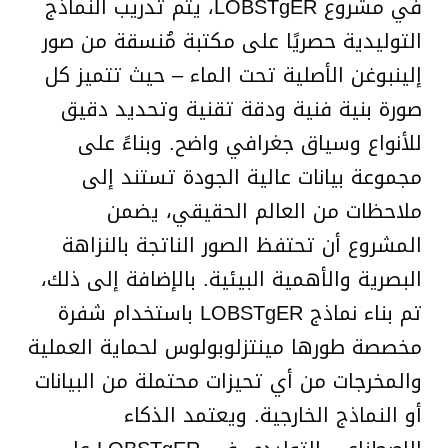
في مشروع LOBSTgER، يتم تدريب النماذج
التوليدية حصريًا على مكتبة مُنسقة من صور
إلينبوغن الأصلية تحت الماء – حيث تتميز كل
صورة بنية فنية ودقة تقنية وتحديد دقيق
للأنواع وسياق جغرافي واضح. وبناءً على
مجموعة بيانات عالية الجودة تستند إلى
ملاحظات من العالم الحقيقي، يضمن
المشروع أن تحتفظ الصور الناتجة بالنزاهة
البصرية والأهمية البيئية. بالإضافة إلى ذلك،
تم بناء نماذج LOBSTgER باستخدام شفرة
مخصصة طورها مينتزلوبولوس لحماية العملية
والمخرجات من أي تحيزات محتملة من البيانات
أو النماذج الخارجية. ويعتمد الذكاء