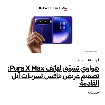
أبريل 14, 2026
هواوي تشوّق لهاتف Pura X Max:
تصميم عريض ينافس تسريبات آبل
القادمة
منوعات