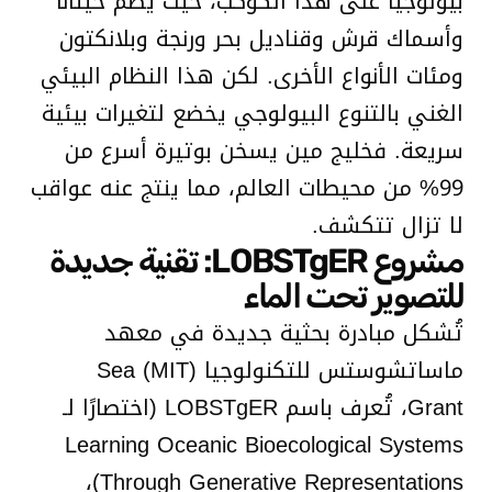
بيولوجيًا على هذا الكوكب، حيث يضمّ حيتانًا
وأسماك قرش وقناديل بحر ورنجة وبلانكتون
ومئات الأنواع الأخرى. لكن هذا النظام البيئي
الغني بالتنوع البيولوجي يخضع لتغيرات بيئية
سريعة. فخليج مين يسخن بوتيرة أسرع من
99% من محيطات العالم، مما ينتج عنه عواقب
لا تزال تتكشف.
مشروع LOBSTgER: تقنية جديدة
للتصوير تحت الماء
تُشكل مبادرة بحثية جديدة في معهد
ماساتشوستس للتكنولوجيا (MIT) Sea
Grant، تُعرف باسم LOBSTgER (اختصارًا لـ
Learning Oceanic Bioecological Systems
Through Generative Representations)،