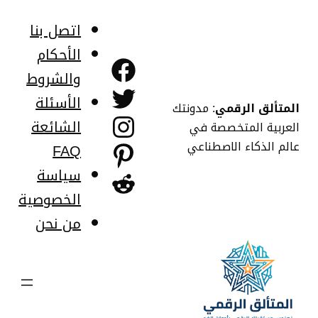
خطى
لى
اتصل بنا
لمحتوى
الأحكام
فيسبوك
والشروط
تويتر
الأسئلة
المتألق الرقمي
: مدونتك
إنستجرام
الشائعة
العربية المتخصصة في
عالم الذكاء الاصطناعي
FAQ
بينتريست
سياسة
ريديت
الخصوصية
من نحن