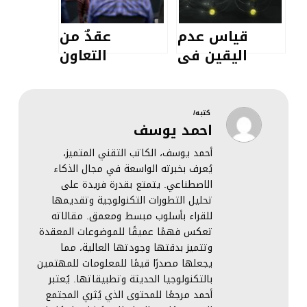
قياس عدم
عقدٌ من
اليقين في
التعاون
نماذج الذكاء
الأكاديمي-
الاصطناعي:
الصناعي:
نحو أنظمة أكثر
إنجازات
كتبه/
احمد يوسف
موثوقية
وتحديات تقنيات
المركبات
أحمد يوسف، الكاتب التقني المتميز،
المتطورة
يُعرف بخبرته الواسعة في مجال الذكاء
الاصطناعي. يتمتع بقدرة فريدة على
تحليل التطورات التكنولوجية وتقديمها
للقراء بأسلوب مبسط ومعمق. مقالاته
تعكس فهمًا عميقًا للموضوعات المعقدة
وتتميز بدقتها وجودتها العالية، مما
يجعلها مصدرًا قيمًا للمعلومات للمهتمين
بالتكنولوجيا الحديثة وتطبيقاتها. يُعتبر
أحمد مرجعًا للمحتوى الذي يُثري المجتمع