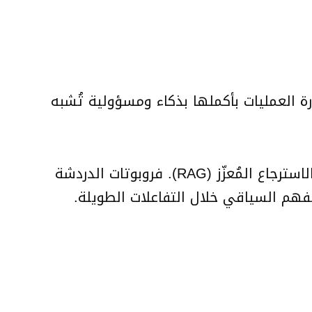
ة العمليات بأكملها بذكاء ومسؤولية تُشبه
يُبرز التقرير الفروقات بين الذكاء الاصطناعي الوكيل والأجيال السابقة من روبوتات الدردشة وأنظمة الاسترجاع المُعزّز (RAG). فروبوتات الدردشة
الفهم السياقي خلال التفاعلات الطويلة.