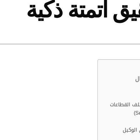
يق أتمتة ذكية
ل
لف القطاعات
 الوكيل