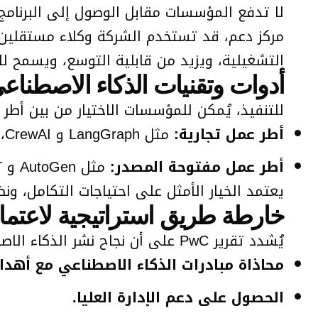
لا تدفع المؤسسات مقابل الوصول إلى البرنامج،
التشغيلية، ويزيد من قابلية التوسع، ويسمح للم
أدوات وتقنيات الذكاء الاصطناع
للتنفيذ، يُمكن للمؤسسات الاختيار من بين أطر
أطر عمل تجارية:
مثل LangGraph و CrewAI، تُقدم إدارة متقدمة مع دعم التكامل.
أطر عمل مفتوحة المصدر:
مثل AutoGen و AutoGPT، تُدعم التجارب السريعة مع بنى وكلاء متعددة.
يعتمد الخيار الأمثل على احتياجات التكامل، و
خارطة طريق استراتيجية لاعتماد
يُشدد تقرير PwC على أن نجاح نشر الذكاء الاصطناعي الوكيل يعتمد على:
محاذاة مبادرات الذكاء الاصطناعي مع أهدا
الحصول على دعم الإدارة العليا.