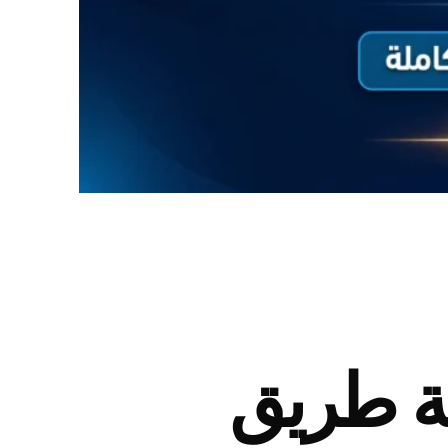
طة طريق