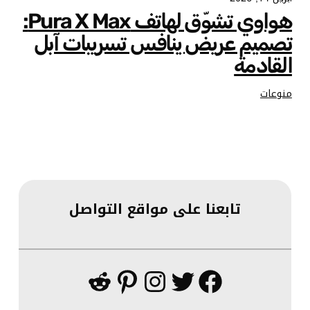
هواوي تشوّق لهاتف Pura X Max:
تصميم عريض ينافس تسريبات آبل
القادمة
منوعات
تابعنا على مواقع التواصل
فيسبوك
تويتر
إنستجرام
بينتريست
ريديت