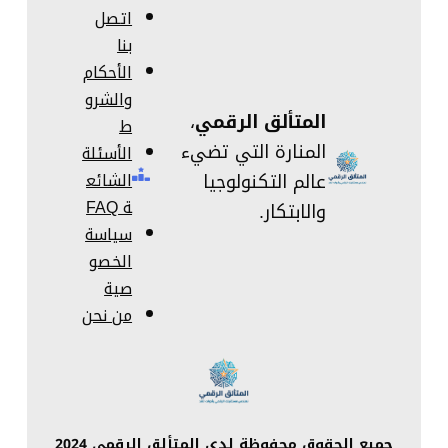
اتصل
بنا
الأحكام
والشرو
المتألق الرقمي
،
ط
المنارة التي تضيء
الأسئلة
عالم التكنولوجيا
الشائع
ة FAQ
والابتكار.
سياسة
الخصو
صية
من نحن
جميع الحقوق محفوظة لدى المتألق الرقمي 2024