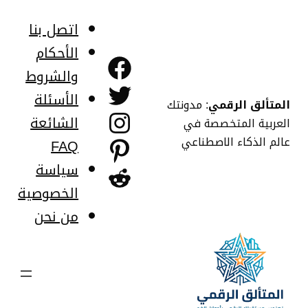
خطى
لى
اتصل بنا
لمحتوى
الأحكام
فيسبوك
والشروط
تويتر
الأسئلة
المتألق الرقمي
: مدونتك
إنستجرام
الشائعة
العربية المتخصصة في
عالم الذكاء الاصطناعي
FAQ
بينتريست
سياسة
ريديت
الخصوصية
من نحن