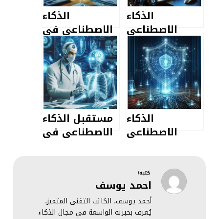
الذكاء
الذكاء
الاصطناعي
الاصطناعي في
يهدد
المختبرات
المبرمجين
الطبية يبشر
بمستقبل
مشرق
الذكاء
مستقبل الذكاء
الاصطناعي
الاصطناعي في
والأمن
الطب |
السيبراني |
المستقبل
العلاقة المتينة
المبهر
كتبه/
احمد يوسف
أحمد يوسف، الكاتب التقني المتميز،
يُعرف بخبرته الواسعة في مجال الذكاء