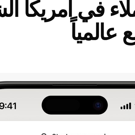
اء في أمريكا الش
عالمياً