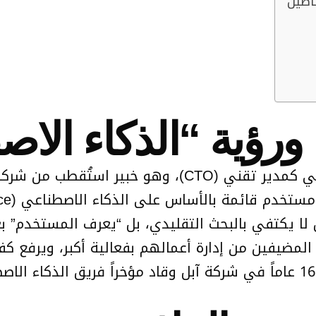
أصيل”
 ورؤية “الذكاء ال
سلطت الشركة الضوء على انضمام أحمد الدهلي كمدير تقني 
ئمة بالأساس على الذكاء الاصطناعي (AI-native experience).
كتفي بالبحث التقليدي، بل “يعرف المستخدم” بعمق
ضيفين من إدارة أعمالهم بفعالية أكبر، ويرفع كفا
تشيسكي على الدهلي، مشيراً إلى أنه قضى 16 عاماً في شركة آبل وقاد مؤخر