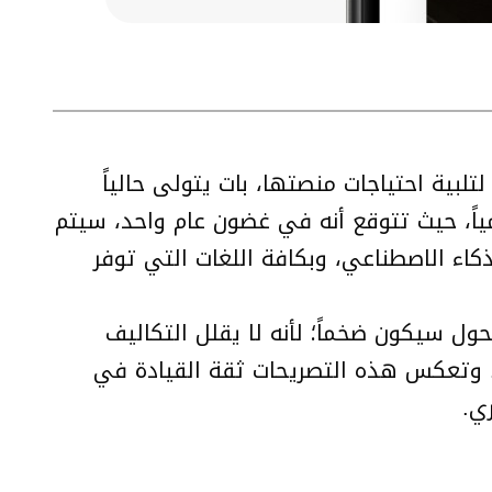
صمم خصيصاً لتلبية احتياجات منصتها، بات يتولى حالياً
ياً، حيث تتوقع أنه في غضون عام واحد، سيتم
مة بالذكاء الاصطناعي، وبكافة اللغات التي توفر
حول سيكون ضخماً؛ لأنه لا يقلل التكاليف
 وتعكس هذه التصريحات ثقة القيادة في
ي.