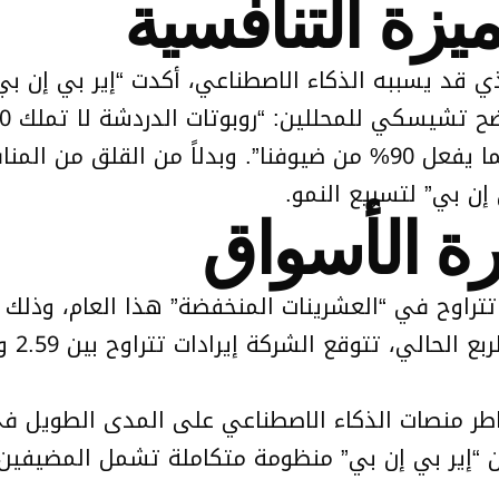
ميزة التنافسية
د يسببه الذكاء الاصطناعي، أكدت “إير بي إن بي” ا
تقييم حصري، ولا يمكنها مراسلة المضيفين كما يفعل 90% من ضيوفنا”
ن بي” لتسريع النمو.
رة الأسواق
ر منصات الذكاء الاصطناعي على المدى الطويل في 