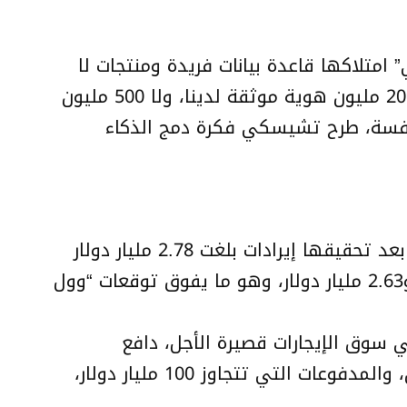
متلاكها قاعدة بيانات فريدة ومنتجات لا
يمكن لروبوتات الدردشة العامة محاكاتها. وأوضح تشيسكي للمحللين: “روبوتات الدردشة لا تملك 200 مليون هوية موثقة لدينا، ولا 500 مليون
. وبدلاً من القلق من المنافسة، طرح تشيسكي فكرة دمج الذكاء
تتوقع الشركة نمواً في الإيرادات بنسبة مئوية تتراوح في “العشرينات المنخفضة” هذا العام، وذلك بعد تحقيقها إيرادات بلغت 2.78 مليار دولار
في الربع الرابع، متجاوزة التقديرات. وبالنسبة للربع الحالي، تتوقع الشركة إيرادات تتراوح بين 2.59 و2.63 مليار دولار، وهو ما يفوق توقعات “وول
سوق الإيجارات قصيرة الأجل، دافع
تشيسكي عن حصانة نموذجه العملي، مؤكداً أن “إير بي إن بي” منظومة متكاملة تشمل المضيفين، والمدفوعات التي تتجاوز 100 مليار دولار،