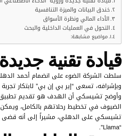
قيادة تقنية جديدة ورؤية “الذكاء الاصطناعي ال
خندق البيانات والميزة التنافسية
الأداء المالي ونظرة الأسواق
التحول في العمليات الداخلية والبحث
مواضيع مشابهة:
قيادة تقنية جديدة
وبإشرافه، تسعى “إير بي إن بي” لابتكار تجربة مستخدم قا
وأوضح تشيسكي أن الهدف هو تقديم تطبيق لا ي
الضيوف في تخطيط رحلاتهم بالكامل، ويمكن الم
“Llama”.