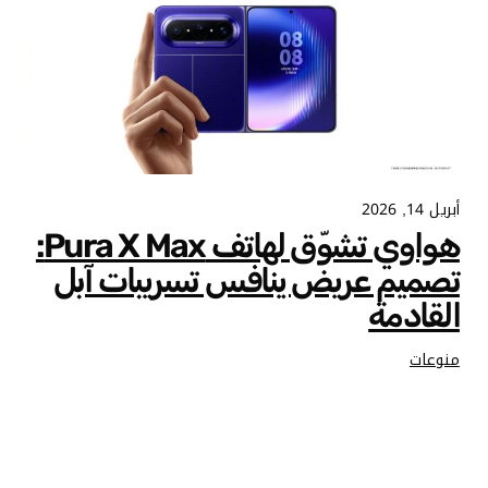
أبريل 14, 2026
هواوي تشوّق لهاتف Pura X Max:
تصميم عريض ينافس تسريبات آبل
القادمة
منوعات