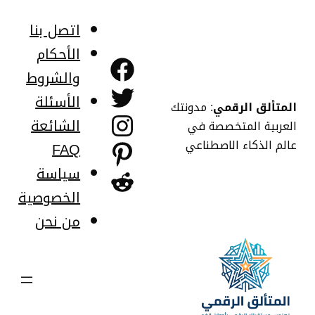
خطى
لى
اتصل بنا
لمحتوى
الأحكام
فيسبوك
والشروط
تويتر
الأسئلة
المتألق الرقمي
: مدونتك
إنستجرام
الشائعة
العربية المتخصصة في
عالم الذكاء الاصطناعي
FAQ
بينتريست
سياسة
ريديت
الخصوصية
من نحن