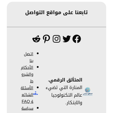
تابعنا على مواقع التواصل
فيسبوك
تويتر
إنستجرام
بينتريست
ريديت
اتصل
بنا
الأحكام
والشرو
المتألق الرقمي
،
ط
المنارة التي تضيء
الأسئلة
عالم التكنولوجيا
الشائع
ة FAQ
والابتكار.
سياسة