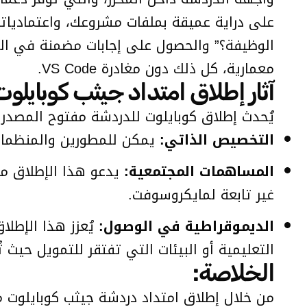
على دراية عميقة بملفات مشروعك، واعتمادياته
الوظيفة؟” والحصول على إجابات مضمنة في الك
معمارية، كل ذلك دون مغادرة VS Code.
آثار إطلاق امتداد جيثب كوبايلو
يُحدث إطلاق كوبايلوت للدردشة مفتوح المصدر تحت ترخيص MIT آثا
التخصيص الذاتي:
يمكن للمطورين والمنظمات 
المساهمات المجتمعية:
غير تابعة لمايكروسوفت.
الديموقراطية في الوصول:
يُعزز هذا الإطلا
التعليمية أو البيئات التي تفتقر للتمويل حيث ت
الخلاصة:
من خلال إطلاق امتداد دردشة جيثب كوبايلوت 