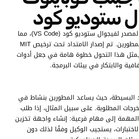
ل ستوديو كود
أعلنت مايكروسوفت رسميًا عن إطلاق امتداد دردشة جيثب كوبايلوت (GitHub Copilot Chat) مفتوح المصدر لفيجوال ستوديو كود (VS Code)، مما
يجعل مساعد البرمجة القائم على الذكاء الاصطناعي، والذي كان متميزًا سابقًا، متاحًا مجانًا لجميع المطورين. تم إصدار الامتداد تحت ترخيص MIT
ع. يمثل هذا التحول خطوة هامة في جعل أدوات
ية والابتكار في بيئات البرمجة.
ود البسيطة، حيث يساعد المطورين بنشاط في
رجات المطلوبة. على سبيل المثال، إذا طلب
المهمة إلى مهام فرعية: إنشاء واجهة تخزين
تبارات، يستجيب الوكيل وفقًا لذلك دون