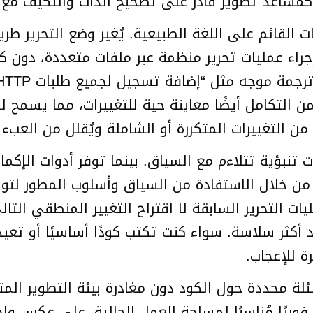
عد تطوير قادر على تصحيح الذات والتكيف مع بيئ
ت القائم على اللغة الطبيعية. يُغير وضع التحرير ط
جراء عمليات تحرير منظمة عبر ملفات متعددة، دون ك
ن التكامل أيضًا معاينة حية للتغييرات، مما يسمح 
 من التغييرات المتكررة أو الشاملة ويُقلل من العبء
 تنبؤية تتلاءم مع السياق. بينما توفر أدوات الإكمال 
من خلال الاستفادة من السياق وأسلوب المطور لتوقع
 التحرير السابقة لا اقتراح التغيير المنطقي التا
د أكثر سلاسة. سواء كنت تكتب كودًا أساسيًا أو تع
ة للإعجاب.
ة محددة حول الكود دون مغادرة بيئة التطوير المت