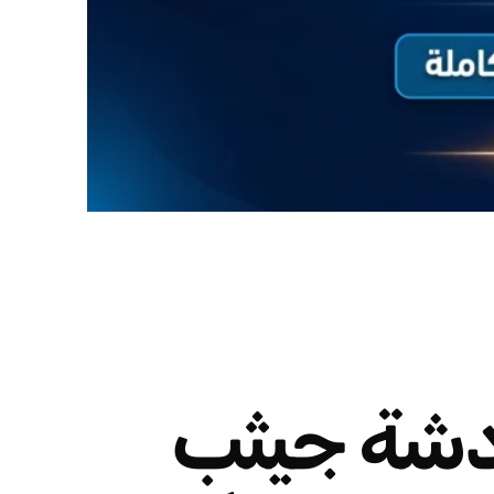
دشة جيثب