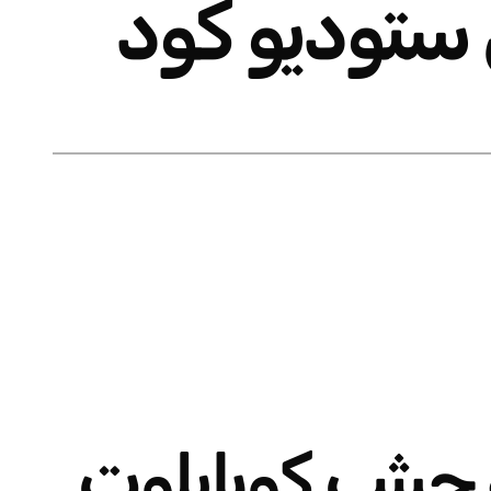
 ستوديو كود
جيثب كوبايلوت