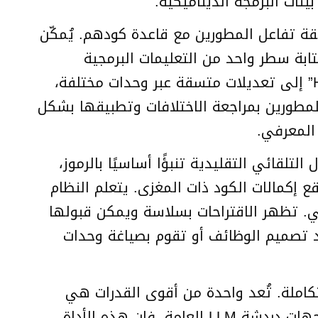
ات البرمجة الديناميكية.
ريقة تفاعل المطورين مع قاعدة كودهم. يُمكّن
تابة سطر واحد من التعليمات البرمجية
الأساسية أو التنقل. على سبيل المثال، يمكن ترجمة موجه مثل “إضافة تسجيل لجميع طلبات HTTP” إلى تعديلات متسقة عبر وحدات مختلفة،
للمطورين بمراجعة الاختلافات وتطبيقها بشكل
 المعرفي.
التلقائي التقليدية تنبؤًا أساسيًا بالرموز،
 إكمالات الكود ذات المغزى. يتعلم النظام
لي. تظهر الاقتراحات بسلاسة ويمكن قبولها
يد تصميم الوظائف أو تقوم بصياغة وحدات
كاملة. تُعد واحدة من أقوى القدرات هي
واجهة الدردشة داخل المحرر، والتي توفر دعمًا فوريًا مُناسبًا لمساحة العمل الحالية. على عكس واجهات دردشة LLM العامة، فإن هذه الأداة