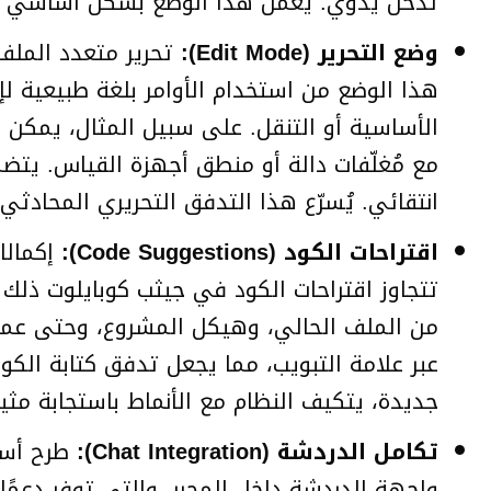
تدخل يدوي. يعمل هذا الوضع بشكل أساسي كمسا
وضع التحرير (Edit Mode):
تحرير متعدد الملفا
هذا الوضع من استخدام الأوامر بلغة طبيعية لإ
مع مُغلّفات دالة أو منطق أجهزة القياس. يتضم
انتقائي. يُسرّع هذا التدفق التحريري المحادثي
اقتراحات الكود (Code Suggestions):
إكمالات
تتجاوز اقتراحات الكود في جيثب كوبايلوت ذلك 
من الملف الحالي، وهيكل المشروع، وحتى عمليات
عبر علامة التبويب، مما يجعل تدفق كتابة الكو
جديدة، يتكيف النظام مع الأنماط باستجابة مثير
تكامل الدردشة (Chat Integration):
طرح أسئل