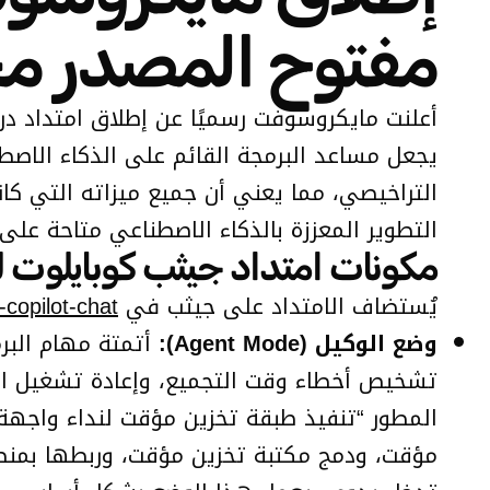
مفتوح المصدر مج
التراخيصي، مما يعني أن جميع ميزاته التي كا
التطوير المعززة بالذكاء الاصطناعي متاحة على
مكونات امتداد جيثب كوبايلوت 
يُستضاف الامتداد على جيثب في
-copilot-chat
وضع الوكيل (Agent Mode):
أتمتة مهام البر
تشخيص أخطاء وقت التجميع، وإعادة تشغيل الاخ
المطور “تنفيذ طبقة تخزين مؤقت لنداء واجهة
مؤقت، ودمج مكتبة تخزين مؤقت، وربطها بمنطق