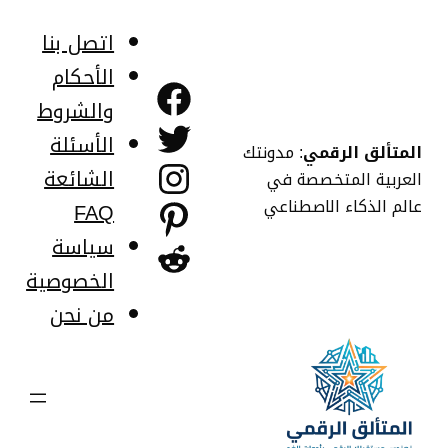
خطى
لى
اتصل بنا
لمحتوى
الأحكام
فيسبوك
والشروط
تويتر
الأسئلة
المتألق الرقمي
: مدونتك
إنستجرام
الشائعة
العربية المتخصصة في
عالم الذكاء الاصطناعي
FAQ
بينتريست
سياسة
ريديت
الخصوصية
من نحن