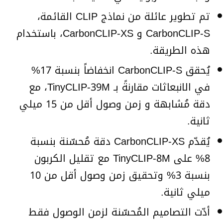
تم تطوير عائلة من نماذج CLIP القائمة،
CarbonCLIP-S و CarbonCLIP-XS، باستخدام
هذه الطريقة.
يُحقق CarbonCLIP-S انخفاضاً بنسبة 17%
في الانبعاثات مقارنةً بـ TinyCLIP-39M، مع
دقة مُشابهة و زمن وصول أقل من 15 ميلي
ثانية.
يُقدّم CarbonCLIP-XS دقة مُحسّنة بنسبة
8% على TinyCLIP-8M مع تقليل الكربون
بنسبة 3% وتحقيق زمن وصول أقل من 10
ميلي ثانية.
أدّت التصاميم المُحسّنة لزمن الوصول فقط