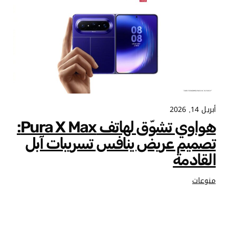
أبريل 14, 2026
هواوي تشوّق لهاتف Pura X Max:
تصميم عريض ينافس تسريبات آبل
القادمة
منوعات