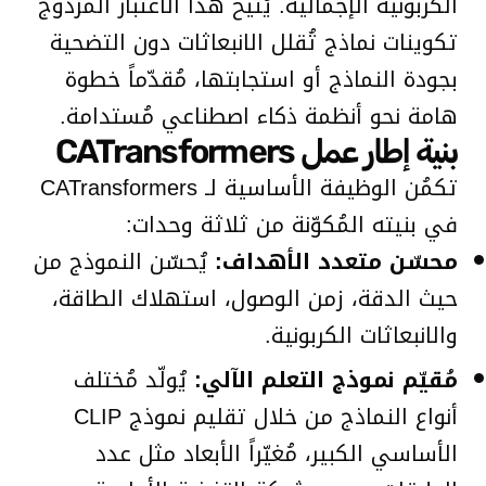
الكربونية الإجمالية. يُتيح هذا الاعتبار المزدوج
تكوينات نماذج تُقلل الانبعاثات دون التضحية
بجودة النماذج أو استجابتها، مُقدّماً خطوة
هامة نحو أنظمة ذكاء اصطناعي مُستدامة.
بنية إطار عمل CATransformers
تكمُن الوظيفة الأساسية لـ CATransformers
في بنيته المُكوّنة من ثلاثة وحدات:
محسّن متعدد الأهداف:
يُحسّن النموذج من
حيث الدقة، زمن الوصول، استهلاك الطاقة،
والانبعاثات الكربونية.
مُقيّم نموذج التعلم الآلي:
يُولّد مُختلف
أنواع النماذج من خلال تقليم نموذج CLIP
الأساسي الكبير، مُغيّراً الأبعاد مثل عدد