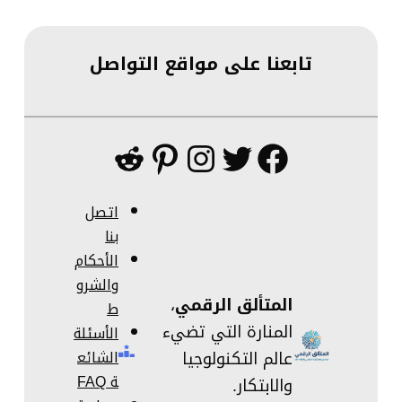
تابعنا على مواقع التواصل
فيسبوك
تويتر
إنستجرام
بينتريست
ريديت
اتصل
بنا
الأحكام
والشرو
المتألق الرقمي
،
ط
المنارة التي تضيء
الأسئلة
عالم التكنولوجيا
الشائع
ة FAQ
والابتكار.