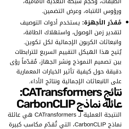
الطبقات، وحجم شبكة التغذية الأمامية،
ورؤوس الانتباه، وعرض التضمين.
مُقدّر الأجهزة:
يستخدم أدوات التوصيف
لتقدير زمن الوصول، واستهلاك الطاقة،
وانبعاثات الكربون الإجمالية لكل تكوين.
يُتيح هذا الهيكل التقييم السريع للترابطات
بين تصميم النموذج ونشر الجهاز، مُقدّماً رؤى
دقيقة حول كيفية تأثير الخيارات المعمارية
على الانبعاثات الإجمالية ونتائج الأداء.
نتائج CATransformers:
عائلة نماذج CarbonCLIP
النتيجة العملية لـ CATransformers هي عائلة
نماذج CarbonCLIP، التي تُقدّم مكاسب كبيرة