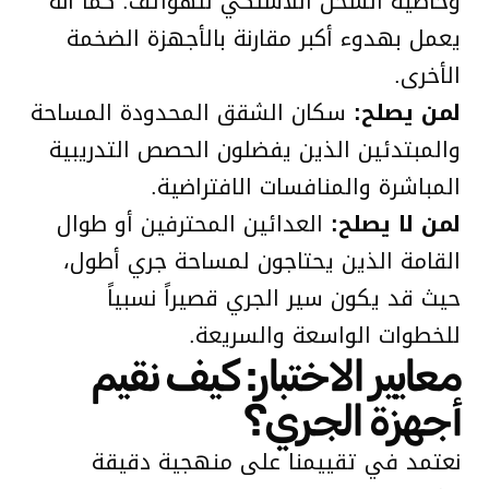
وخاصية الشحن اللاسلكي للهواتف. كما أنه
يعمل بهدوء أكبر مقارنة بالأجهزة الضخمة
الأخرى.
لمن يصلح:
سكان الشقق المحدودة المساحة
والمبتدئين الذين يفضلون الحصص التدريبية
المباشرة والمنافسات الافتراضية.
لمن لا يصلح:
العدائين المحترفين أو طوال
القامة الذين يحتاجون لمساحة جري أطول،
حيث قد يكون سير الجري قصيراً نسبياً
للخطوات الواسعة والسريعة.
معايير الاختبار: كيف نقيم
أجهزة الجري؟
نعتمد في تقييمنا على منهجية دقيقة