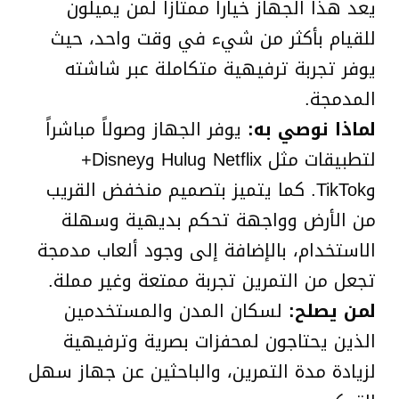
يعد هذا الجهاز خياراً ممتازاً لمن يميلون
للقيام بأكثر من شيء في وقت واحد، حيث
يوفر تجربة ترفيهية متكاملة عبر شاشته
المدمجة.
لماذا نوصي به:
يوفر الجهاز وصولاً مباشراً
لتطبيقات مثل Netflix وHulu وDisney+
وTikTok. كما يتميز بتصميم منخفض القريب
من الأرض وواجهة تحكم بديهية وسهلة
الاستخدام، بالإضافة إلى وجود ألعاب مدمجة
تجعل من التمرين تجربة ممتعة وغير مملة.
لمن يصلح:
لسكان المدن والمستخدمين
الذين يحتاجون لمحفزات بصرية وترفيهية
لزيادة مدة التمرين، والباحثين عن جهاز سهل