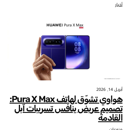
أخبار
أبريل 14, 2026
هواوي تشوّق لهاتف Pura X Max:
تصميم عريض ينافس تسريبات آبل
القادمة
منوعات