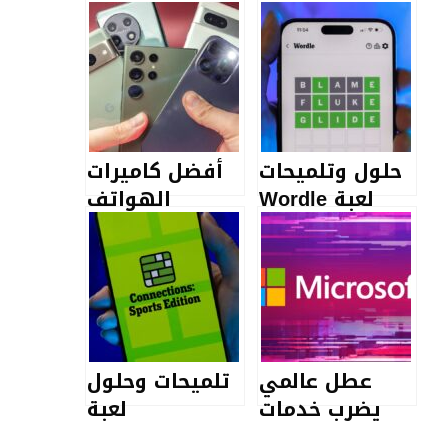
حلول وتلميحات
أفضل كاميرات
لعبة Wordle
الهواتف
اليوم 19 يناير
الذكية التي
(اللغز رقم
اختبرناها
1675)
عطل عالمي
تلميحات وحلول
يضرب خدمات
لعبة
مايكروسوفت:
Connections: