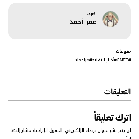
“أوتلوك”
Sports Edition
و”تيمز” خارج
من نيويورك
كتبه/
عمر أحمد
الخدمة
تايمز ليوم 25
يناير (العدد
489)
منوعات
CNET
أخبار التقنية
مراجعات
التعليقات
اترك تعليقاً
لن يتم نشر عنوان بريدك الإلكتروني.
الحقول الإلزامية مشار إليها
بـ
*