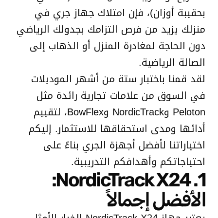
بحقيبة أوزان)، فإن امتلاك جهاز جري في
منزلك يزيد من فرص التزامك بجدولك الرياضي
دون الحاجة لمغادرة المنزل أو الذهاب إلى
الصالة الرياضية.
لقد قمنا باختبار ستة من أشهر الموديلات
في السوق من علامات تجارية رائدة مثل
Peloton وNordicTrack وBowFlex، لتقييم
أدائها ومدى استحقاقها للاستثمار. إليكم
اختياراتنا لأفضل أجهزة الجري بناءً على
احتياجاتكم وأهدافكم التدريبية.
1. NordicTrack X24:
الأفضل إجمالاً
يعتبر جهاز NordicTrack X24 الخيار الأمثل