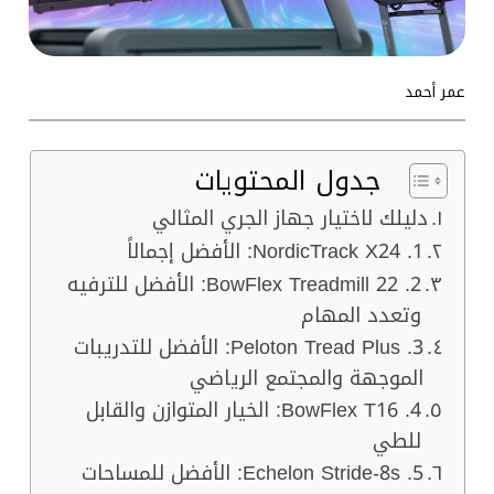
عمر أحمد
جدول المحتويات
دليلك لاختيار جهاز الجري المثالي
1. NordicTrack X24: الأفضل إجمالاً
2. BowFlex Treadmill 22: الأفضل للترفيه
وتعدد المهام
3. Peloton Tread Plus: الأفضل للتدريبات
الموجهة والمجتمع الرياضي
4. BowFlex T16: الخيار المتوازن والقابل
للطي
5. Echelon Stride-8s: الأفضل للمساحات