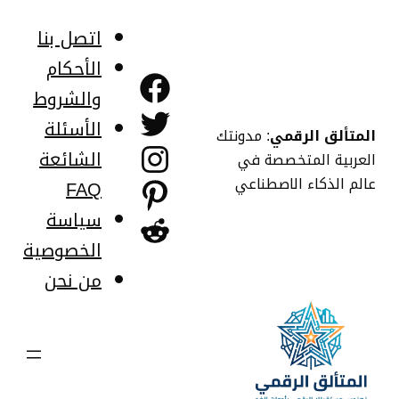
خطى
لى
اتصل بنا
لمحتوى
الأحكام
فيسبوك
والشروط
تويتر
الأسئلة
المتألق الرقمي
: مدونتك
إنستجرام
الشائعة
العربية المتخصصة في
عالم الذكاء الاصطناعي
FAQ
بينتريست
سياسة
ريديت
الخصوصية
من نحن