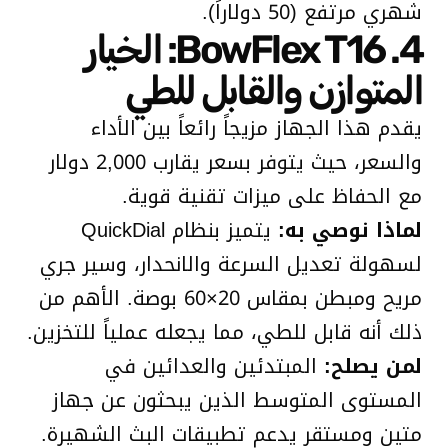
شهري مرتفع (50 دولاراً).
4. BowFlex T16: الخيار
المتوازن والقابل للطي
يقدم هذا الجهاز مزيجاً رائعاً بين الأداء
والسعر، حيث يتوفر بسعر يقارب 2,000 دولار
مع الحفاظ على ميزات تقنية قوية.
لماذا نوصي به:
يتميز بنظام QuickDial
لسهولة تعديل السرعة والانحدار، وسير جري
مريح ومبطن بمقاس 20×60 بوصة. الأهم من
ذلك أنه قابل للطي، مما يجعله عملياً للتخزين.
لمن يصلح:
المبتدئين والعدائين في
المستوى المتوسط الذين يبحثون عن جهاز
متين ومستقر يدعم تطبيقات البث الشهيرة.