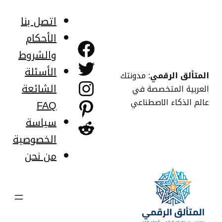
خطى
لى
اتصل بنا
لمحتوى
الأحكام
فيسبوك
والشروط
تويتر
الأسئلة
المتألق الرقمي
: مدونتك
إنستجرام
الشائعة
العربية المتخصصة في
عالم الذكاء الاصطناعي
FAQ
بينتريست
سياسة
ريديت
الخصوصية
من نحن