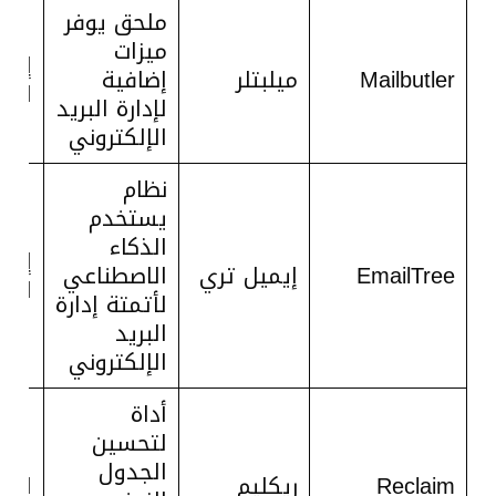
ملحق يوفر
ميزات
إدار
Mailbutler
ميلبتلر
إضافية
الإل
لإدارة البريد
الإلكتروني
نظام
يستخدم
الذكاء
إدار
EmailTree
إيميل تري
الاصطناعي
الإل
لأتمتة إدارة
البريد
الإلكتروني
أداة
لتحسين
الجدول
Reclaim
ريكليم
الجد