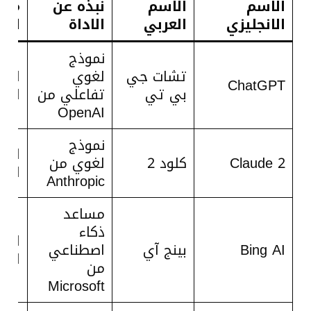
الاسم
الاسم
نبذه عن
مجا
الانجليزي
العربي
الاداة
الاد
نموذج
تشات جي
لغوي
الد
ChatGPT
بي تي
تفاعلي من
الآل
OpenAI
نموذج
الد
Claude 2
كلود 2
لغوي من
الآل
Anthropic
مساعد
ذكاء
الد
Bing AI
بينج آي
اصطناعي
الآل
من
Microsoft