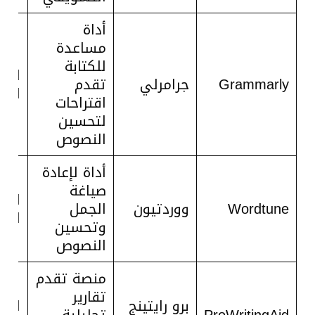
أداة
مساعدة
للكتابة
الت
Grammarly
جرامرلي
تقدم
القو
اقتراحات
لتحسين
النصوص
أداة لإعادة
صياغة
الت
Wordtune
ووردتيون
الجمل
القو
وتحسين
النصوص
منصة تقدم
تقارير
برو رايتينج
الت