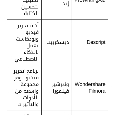
ProWritingAid
تحليلية
إيد
القو
لتحسين
الكتابة
أداة تحرير
فيديو
إنشا
وبودكاست
Descript
ديسكريبت
وتحر
تعمل
الفي
بالذكاء
الاصطناعي
برنامج تحرير
فيديو يوفر
إنشا
Wondershare
وندرشير
مجموعة
وتحر
Filmora
فيلمورا
واسعة من
الفي
الأدوات
والتأثيرات