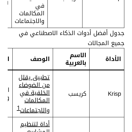
والا
في
المكالمات
والاجتماعات
جدول أفضل أدوات الذكاء الاصطناعي في
جميع المجالات
الاسم
الأداة
الوصف
الا
بالعربية
تطبيق يقلل
من الضوضاء
التف
الخلفية في
Krisp
كريسب
والا
المكالمات
1
والاجتماعات
أداة لتنظيم
المشاريع