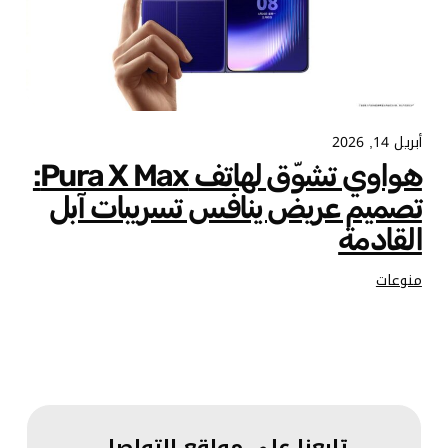
أبريل 14, 2026
هواوي تشوّق لهاتف Pura X Max:
تصميم عريض ينافس تسريبات آبل
القادمة
منوعات
تابعنا على مواقع التواصل