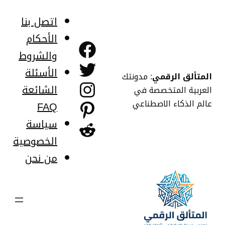
خطى
لى
اتصل بنا
لمحتوى
الأحكام
فيسبوك
والشروط
تويتر
الأسئلة
المتألق الرقمي
: مدونتك
إنستجرام
الشائعة
العربية المتخصصة في
عالم الذكاء الاصطناعي
FAQ
بينتريست
سياسة
ريديت
الخصوصية
من نحن